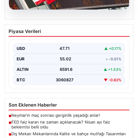
04.08.2026
FED faiz kararı ne zaman açıklanacak?
Piyasa Verileri
Nisan ayı faiz beklentisi belli oldu
USD
47.71
▲ +0.17%
EUR
55.02
• -0.01%
ALTIN
6591.6
▲ +1.53%
BTC
3060827
▼ -0.62%
Son Eklenen Haberler
Neymar’ın maç sonrası gerginlik yaşadığı anlar!
■
FED faiz kararı ne zaman açıklanacak? Nisan ayı faiz
■
beklentisi belli oldu
Dış Mekan Mekanlarında Kalite ve bahçe mutfağı Tasarımları
■