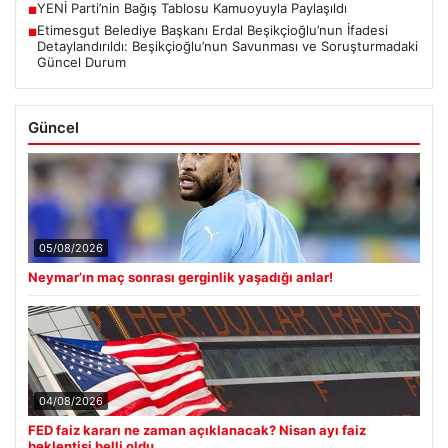
YENİ Parti’nin Bağış Tablosu Kamuoyuyla Paylaşıldı
■
Etimesgut Belediye Başkanı Erdal Beşikçioğlu’nun İfadesi
■
Detaylandırıldı: Beşikçioğlu’nun Savunması ve Soruşturmadaki
Güncel Durum
Güncel
05/08/2026
Neymar’ın maç sonrası gerginlik yaşadığı anlar!
04/08/2026
FED faiz kararı ne zaman açıklanacak? Nisan ayı faiz
beklentisi belli oldu