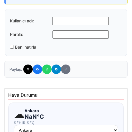
Kullanıcı adı:
Parola:
Beni hatırla
Paylaş:
Hava Durumu
☁
Ankara
NaN°C
ŞEHIR SEÇ