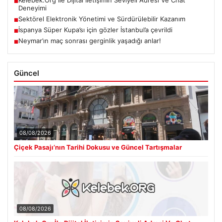
■
Deneyimi
Sektörel Elektronik Yönetimi ve Sürdürülebilir Kazanım
■
İspanya Süper Kupa’sı için gözler İstanbul’a çevrildi
■
Neymar’ın maç sonrası gerginlik yaşadığı anlar!
■
Güncel
08/08/2026
Çiçek Pasajı’nın Tarihi Dokusu ve Güncel Tartışmalar
08/08/2026