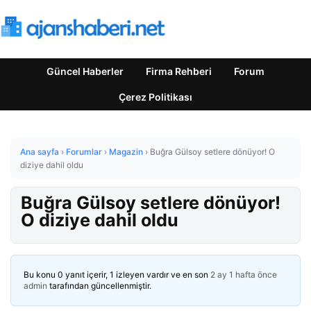
Güncel Haberler
Firma Rehberi
Forum
Çerez Politikası
Ana sayfa
›
Forumlar
›
Magazin
›
Buğra Gülsoy setlere dönüyor! O
diziye dahil oldu
Buğra Gülsoy setlere dönüyor!
O diziye dahil oldu
Bu konu 0 yanıt içerir, 1 izleyen vardır ve en son
2 ay 1 hafta önce
admin
tarafından güncellenmiştir.