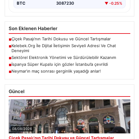
BTC
3087230
▼ -0.25%
Son Eklenen Haberler
Çiçek Pasajı’nın Tarihi Dokusu ve Güncel Tartışmalar
■
Kelebek.Org İle Dijital İletişimin Seviyeli Adresi Ve Chat
■
Deneyimi
Sektörel Elektronik Yönetimi ve Sürdürülebilir Kazanım
■
İspanya Süper Kupa’sı için gözler İstanbul’a çevrildi
■
Neymar’ın maç sonrası gerginlik yaşadığı anlar!
■
Güncel
08/08/2026
Çiçek Pasajı’nın Tarihi Dokusu ve Güncel Tartışmalar