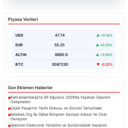
08.08.2026
Çiçek Pasajı’nın Tarihi Dokusu ve
Piyasa Verileri
Güncel Tartışmalar
İstanbul'un tarihi simgelerinden biri olan Çiçek Pasajı,
son günlerde ön cephesine yerleştirilen renkli tabela…
USD
47.74
▲ +0.18%
EUR
55.25
▲ +0.32%
ALTIN
6660.6
▲ +2.59%
BTC
3087230
▼ -0.25%
Son Eklenen Haberler
Kahramanmaraş’ta 09 Ağustos 2026’da Yaşanan Deprem
■
Gelişmeleri
Çiçek Pasajı’nın Tarihi Dokusu ve Güncel Tartışmalar
■
Kelebek.Org İle Dijital İletişimin Seviyeli Adresi Ve Chat
■
Deneyimi
Sektörel Elektronik Yönetimi ve Sürdürülebilir Kazanım
■