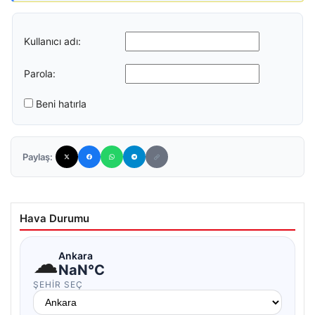
Kullanıcı adı:
Parola:
Beni hatırla
Paylaş:
Hava Durumu
☁
Ankara
NaN°C
ŞEHIR SEÇ