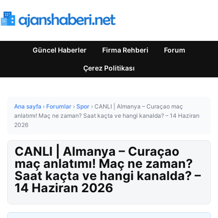
Güncel Haberler
Firma Rehberi
Forum
Çerez Politikası
Ana sayfa
›
Forumlar
›
Spor
›
CANLI | Almanya – Curaçao maç
anlatımı! Maç ne zaman? Saat kaçta ve hangi kanalda? – 14 Haziran
2026
CANLI | Almanya – Curaçao
maç anlatımı! Maç ne zaman?
Saat kaçta ve hangi kanalda? –
14 Haziran 2026