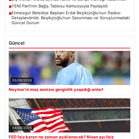
YENİ Parti’nin Bağış Tablosu Kamuoyuyla Paylaşıldı
■
Etimesgut Belediye Başkanı Erdal Beşikçioğlu’nun İfadesi
■
Detaylandırıldı: Beşikçioğlu’nun Savunması ve Soruşturmadaki
Güncel Durum
Güncel
05/08/2026
Neymar’ın maç sonrası gerginlik yaşadığı anlar!
04/08/2026
FED faiz kararı ne zaman açıklanacak? Nisan ayı faiz