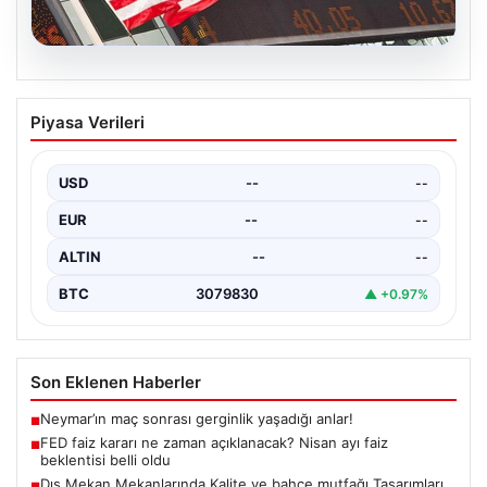
04.08.2026
FED faiz kararı ne zaman açıklanacak?
Piyasa Verileri
Nisan ayı faiz beklentisi belli oldu
USD
--
--
EUR
--
--
ALTIN
--
--
BTC
3079830
▲ +0.97%
Son Eklenen Haberler
Neymar’ın maç sonrası gerginlik yaşadığı anlar!
■
FED faiz kararı ne zaman açıklanacak? Nisan ayı faiz
■
beklentisi belli oldu
Dış Mekan Mekanlarında Kalite ve bahçe mutfağı Tasarımları
■