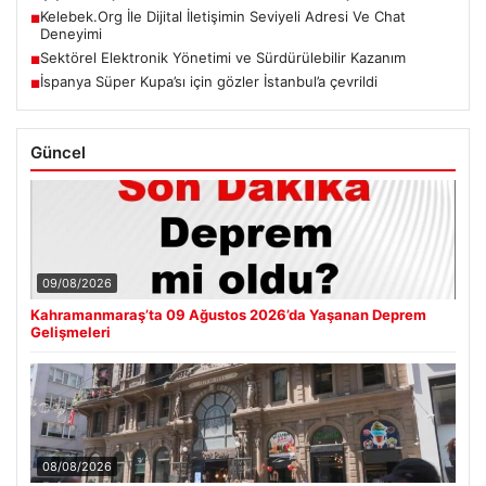
Kelebek.Org İle Dijital İletişimin Seviyeli Adresi Ve Chat
■
Deneyimi
Sektörel Elektronik Yönetimi ve Sürdürülebilir Kazanım
■
İspanya Süper Kupa’sı için gözler İstanbul’a çevrildi
■
Güncel
09/08/2026
Kahramanmaraş’ta 09 Ağustos 2026’da Yaşanan Deprem
Gelişmeleri
08/08/2026