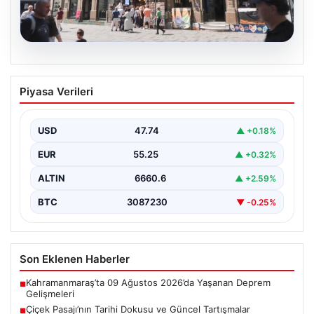
08.08.2026
Çiçek Pasajı’nın Tarihi Dokusu ve
Piyasa Verileri
Güncel Tartışmalar
İstanbul'un tarihi simgelerinden biri olan Çiçek Pasajı,
son günlerde ön cephesine yerleştirilen renkli tabela…
USD
47.74
▲ +0.18%
EUR
55.25
▲ +0.32%
ALTIN
6660.6
▲ +2.59%
BTC
3087230
▼ -0.25%
Son Eklenen Haberler
Kahramanmaraş’ta 09 Ağustos 2026’da Yaşanan Deprem
■
Gelişmeleri
Çiçek Pasajı’nın Tarihi Dokusu ve Güncel Tartışmalar
■