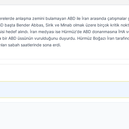
elerde anlaşma zemini bulamayan ABD ile İran arasında çatışmalar
BD başta Bender Abbas, Sirik ve Minab olmak üzere birçok kritik nokt
esisi hedef alındı. İran medyası ise Hürmüz’de ABD donanmasına İHA v
ak’ta bir ABD üssünün vurulduğunu duyurdu. Hürmüz Boğazı İran tarafı
ıları sabah saatlerinde sona erdi.