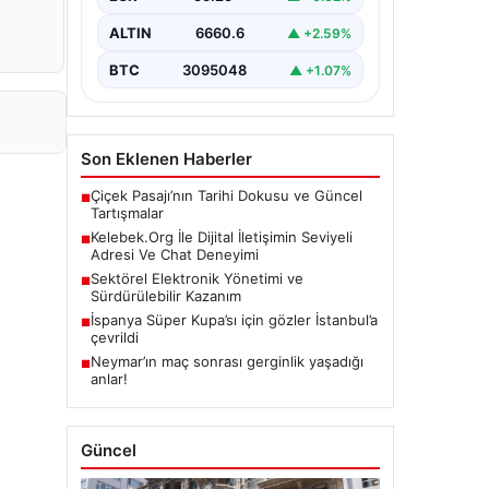
olarak…
ALTIN
6660.6
▲ +2.59%
BTC
3095048
▲ +1.07%
Son Eklenen Haberler
Çiçek Pasajı’nın Tarihi Dokusu ve Güncel
■
Tartışmalar
Kelebek.Org İle Dijital İletişimin Seviyeli
■
Adresi Ve Chat Deneyimi
Sektörel Elektronik Yönetimi ve
■
Sürdürülebilir Kazanım
İspanya Süper Kupa’sı için gözler İstanbul’a
■
çevrildi
Neymar’ın maç sonrası gerginlik yaşadığı
■
anlar!
Güncel