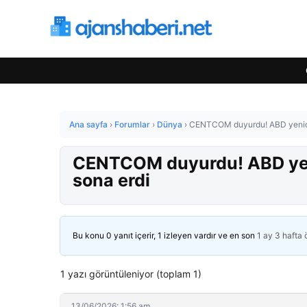
Ana sayfa
›
Forumlar
›
Dünya
›
CENTCOM duyurdu! ABD yeniden 
CENTCOM duyurdu! ABD yenid
sona erdi
Bu konu 0 yanıt içerir, 1 izleyen vardır ve en son
1 ay 3 hafta
1 yazı görüntüleniyor (toplam 1)
13/06/2026: 1:56 am