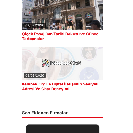
08/08/2026
Çiçek Pasajı’nın Tarihi Dokusu ve Güncel
Tartışmalar
08/08/2026
Kelebek.Org İle Dijital İletişimin Seviyeli
Adresi Ve Chat Deneyimi
Son Eklenen Firmalar