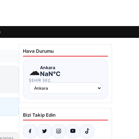
ı
Hava Durumu
☁
Ankara
NaN°C
ŞEHIR SEÇ
Bizi Takip Edin
#29364