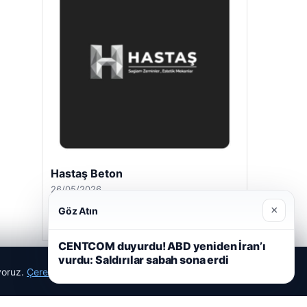
Hastaş Beton
26/05/2026
×
Göz Atın
CENTCOM duyurdu! ABD yeniden İran’ı
vurdu: Saldırılar sabah sona erdi
ıyoruz.
Çerez Politikamız
Reddet
Kabul Et