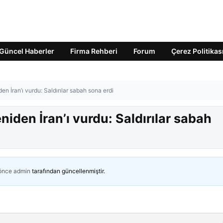
Güncel Haberler
Firma Rehberi
Forum
Çerez Politikas
İran’ı vurdu: Saldırılar sabah sona erdi
en İran’ı vurdu: Saldırılar sabah
 önce
admin
tarafından güncellenmiştir.