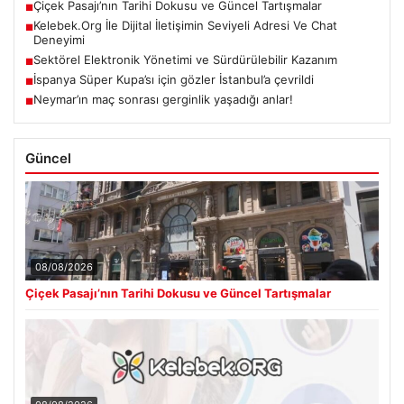
Çiçek Pasajı’nın Tarihi Dokusu ve Güncel Tartışmalar
■
Kelebek.Org İle Dijital İletişimin Seviyeli Adresi Ve Chat
■
Deneyimi
Sektörel Elektronik Yönetimi ve Sürdürülebilir Kazanım
■
İspanya Süper Kupa’sı için gözler İstanbul’a çevrildi
■
Neymar’ın maç sonrası gerginlik yaşadığı anlar!
■
Güncel
08/08/2026
Çiçek Pasajı’nın Tarihi Dokusu ve Güncel Tartışmalar