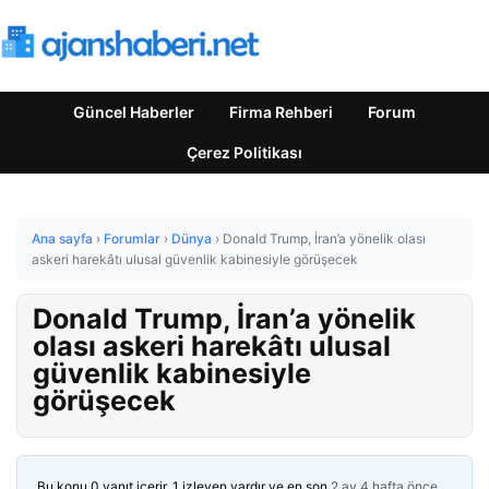
Güncel Haberler
Firma Rehberi
Forum
Çerez Politikası
Ana sayfa
›
Forumlar
›
Dünya
›
Donald Trump, İran’a yönelik olası
askeri harekâtı ulusal güvenlik kabinesiyle görüşecek
Donald Trump, İran’a yönelik
olası askeri harekâtı ulusal
güvenlik kabinesiyle
görüşecek
Bu konu 0 yanıt içerir, 1 izleyen vardır ve en son
2 ay 4 hafta önce