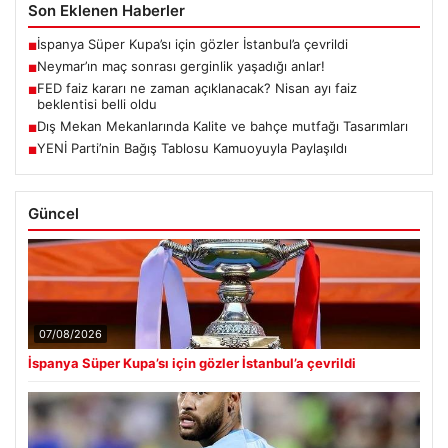
Son Eklenen Haberler
İspanya Süper Kupa’sı için gözler İstanbul’a çevrildi
■
Neymar’ın maç sonrası gerginlik yaşadığı anlar!
■
FED faiz kararı ne zaman açıklanacak? Nisan ayı faiz
■
beklentisi belli oldu
Dış Mekan Mekanlarında Kalite ve bahçe mutfağı Tasarımları
■
YENİ Parti’nin Bağış Tablosu Kamuoyuyla Paylaşıldı
■
Güncel
07/08/2026
İspanya Süper Kupa’sı için gözler İstanbul’a çevrildi