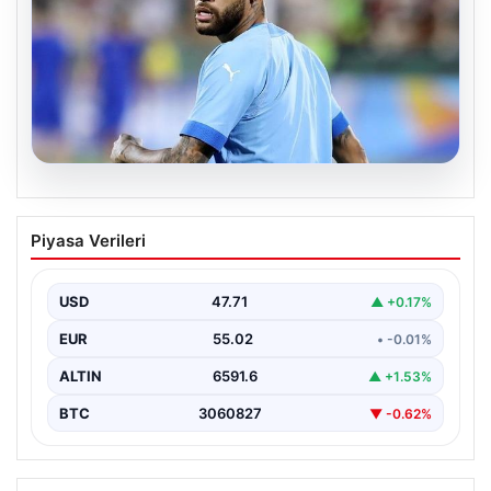
05.08.2026
Neymar’ın maç sonrası gerginlik
Piyasa Verileri
yaşadığı anlar!
USD
47.71
▲ +0.17%
EUR
55.02
• -0.01%
ALTIN
6591.6
▲ +1.53%
BTC
3060827
▼ -0.62%