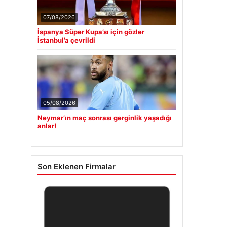
07/08/2026
İspanya Süper Kupa’sı için gözler
İstanbul’a çevrildi
05/08/2026
Neymar’ın maç sonrası gerginlik yaşadığı
anlar!
Son Eklenen Firmalar