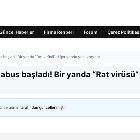
Güncel Haberler
Firma Rehberi
Forum
Çerez Politikas
us başladı! Bir yanda “Rat virüsü” diğer yanda yeni varyant
kabus başladı! Bir yanda “Rat virüsü”
 önce
admin
tarafından güncellenmiştir.