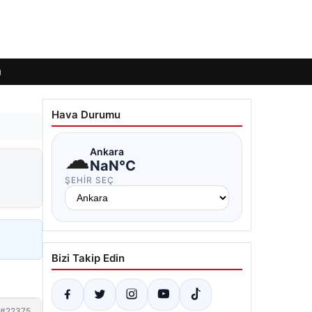
ı
Hava Durumu
☁
Ankara
NaN°C
ŞEHIR SEÇ
Bizi Takip Edin
#22375