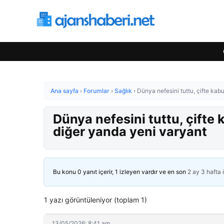
Ana sayfa
›
Forumlar
›
Sağlık
›
Dünya nefesini tuttu, çifte kab
Dünya nefesini tuttu, çifte 
diğer yanda yeni varyant
Bu konu 0 yanıt içerir, 1 izleyen vardır ve en son
2 ay 3 hafta
1 yazı görüntüleniyor (toplam 1)
13/05/2026: 8:41 am