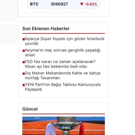
BTC
3060827
▼ -0.62%
Son Eklenen Haberler
İspanya Süper Kupa’sı için gözler İstanbul’a
■
çevrildi
Neymar’ın maç sonrası gerginlik yaşadığı
■
anlar!
FED faiz kararı ne zaman açıklanacak?
■
Nisan ayı faiz beklentisi belli oldu
Dış Mekan Mekanlarında Kalite ve bahçe
■
mutfağı Tasarımları
YENİ Parti’nin Bağış Tablosu Kamuoyuyla
■
Paylaşıldı
Güncel