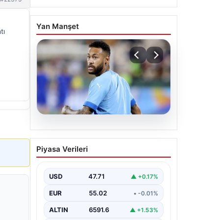
Yan Manşet
tı
05.08.2026
Neymar’ın maç sonrası
Piyasa Verileri
gerginlik yaşadığı anlar!
USD
47.71
▲ +0.17%
EUR
55.02
• -0.01%
ALTIN
6591.6
▲ +1.53%