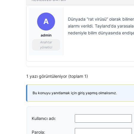
Dünyada “rat virüsü” olarak bilin
A
alarmı verildi. Tayland’da yarasal
nedeniyle bilim dünyasında endişe
admin
Anahtar
yönetici
1 yazı görüntüleniyor (toplam 1)
Bu konuyu yanıtlamak için giriş yapmış olmalısınız.
Kullanıcı adı:
Parola: