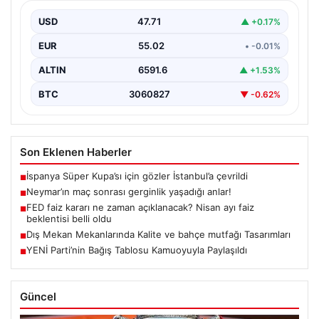
USD
47.71
▲ +0.17%
EUR
55.02
• -0.01%
ALTIN
6591.6
▲ +1.53%
BTC
3060827
▼ -0.62%
Son Eklenen Haberler
İspanya Süper Kupa’sı için gözler İstanbul’a çevrildi
■
Neymar’ın maç sonrası gerginlik yaşadığı anlar!
■
FED faiz kararı ne zaman açıklanacak? Nisan ayı faiz
■
beklentisi belli oldu
Dış Mekan Mekanlarında Kalite ve bahçe mutfağı Tasarımları
■
YENİ Parti’nin Bağış Tablosu Kamuoyuyla Paylaşıldı
■
Güncel