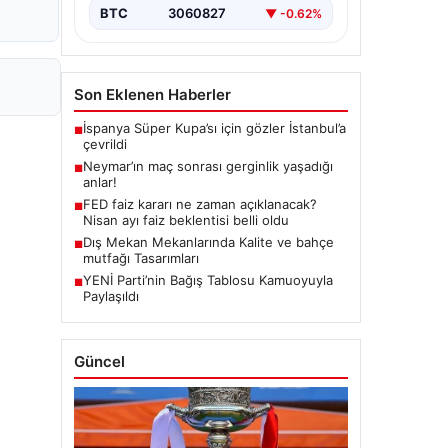
BTC
3060827
▼ -0.62%
Son Eklenen Haberler
İspanya Süper Kupa’sı için gözler İstanbul’a
■
çevrildi
Neymar’ın maç sonrası gerginlik yaşadığı
■
anlar!
FED faiz kararı ne zaman açıklanacak?
■
Nisan ayı faiz beklentisi belli oldu
Dış Mekan Mekanlarında Kalite ve bahçe
■
mutfağı Tasarımları
YENİ Parti’nin Bağış Tablosu Kamuoyuyla
■
Paylaşıldı
Güncel