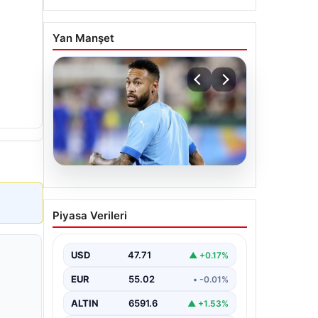
Yan Manşet
05.08.2026
Neymar’ın maç sonrası
Piyasa Verileri
gerginlik yaşadığı anlar!
USD
47.71
▲ +0.17%
EUR
55.02
• -0.01%
ALTIN
6591.6
▲ +1.53%