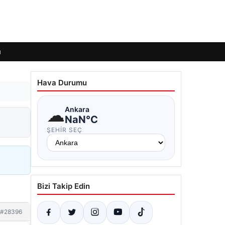
ı
Hava Durumu
☁
Ankara
NaN°C
ŞEHIR SEÇ
Bizi Takip Edin
#28396