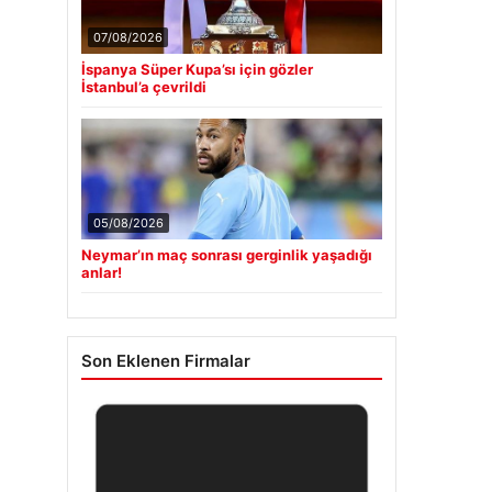
07/08/2026
İspanya Süper Kupa’sı için gözler
İstanbul’a çevrildi
05/08/2026
Neymar’ın maç sonrası gerginlik yaşadığı
anlar!
Son Eklenen Firmalar