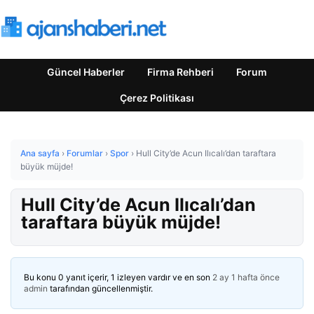
Güncel Haberler
Firma Rehberi
Forum
Çerez Politikası
Ana sayfa
›
Forumlar
›
Spor
›
Hull City’de Acun Ilıcalı’dan taraftara
büyük müjde!
Hull City’de Acun Ilıcalı’dan
taraftara büyük müjde!
Bu konu 0 yanıt içerir, 1 izleyen vardır ve en son
2 ay 1 hafta önce
admin
tarafından güncellenmiştir.