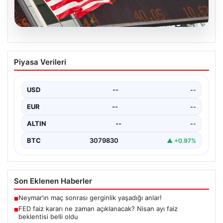
04.08.2026
FED faiz kararı ne zaman açıklanacak?
Piyasa Verileri
Nisan ayı faiz beklentisi belli oldu
USD
--
--
EUR
--
--
ALTIN
--
--
BTC
3079830
▲ +0.97%
Son Eklenen Haberler
Neymar’ın maç sonrası gerginlik yaşadığı anlar!
■
FED faiz kararı ne zaman açıklanacak? Nisan ayı faiz
■
beklentisi belli oldu