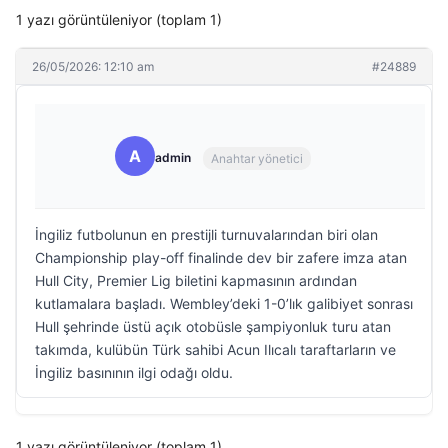
1 yazı görüntüleniyor (toplam 1)
26/05/2026: 12:10 am
#24889
A
admin
Anahtar yönetici
İngiliz futbolunun en prestijli turnuvalarından biri olan
Championship play-off finalinde dev bir zafere imza atan
Hull City, Premier Lig biletini kapmasının ardından
kutlamalara başladı. Wembley’deki 1-0’lık galibiyet sonrası
Hull şehrinde üstü açık otobüsle şampiyonluk turu atan
takımda, kulübün Türk sahibi Acun Ilıcalı taraftarların ve
İngiliz basınının ilgi odağı oldu.
1 yazı görüntüleniyor (toplam 1)