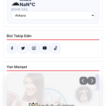
☁
NaN°C
ŞEHIR SEÇ
Bizi Takip Edin
Yan Manşet