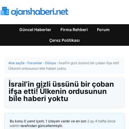
Güncel Haberler
Firma Rehberi
Forum
Çerez Politikası
Ana sayfa
›
Forumlar
›
Dünya
›
İsrail’in gizli üssünü bir çoban ifşa etti!
Ülkenin ordusunun bile haberi yoktu
İsrail’in gizli üssünü bir çoban
ifşa etti! Ülkenin ordusunun
bile haberi yoktu
Bu konu 0 yanıt içerir, 1 izleyen vardır ve en son
2 ay 4 hafta önce
admin
tarafından güncellenmiştir.