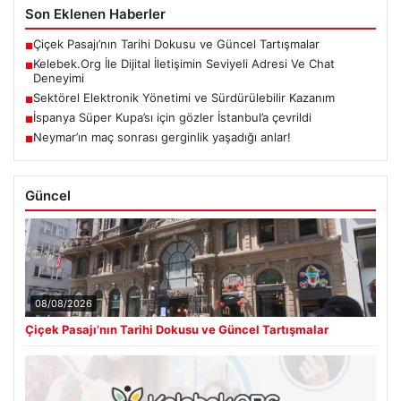
Son Eklenen Haberler
Çiçek Pasajı’nın Tarihi Dokusu ve Güncel Tartışmalar
■
Kelebek.Org İle Dijital İletişimin Seviyeli Adresi Ve Chat
■
Deneyimi
Sektörel Elektronik Yönetimi ve Sürdürülebilir Kazanım
■
İspanya Süper Kupa’sı için gözler İstanbul’a çevrildi
■
Neymar’ın maç sonrası gerginlik yaşadığı anlar!
■
Güncel
08/08/2026
Çiçek Pasajı’nın Tarihi Dokusu ve Güncel Tartışmalar