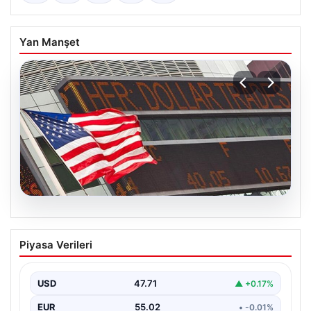
Yan Manşet
04.08.2026
FED faiz kararı ne zaman açıklanacak?
Piyasa Verileri
Nisan ayı faiz beklentisi belli oldu
USD
47.71
▲ +0.17%
EUR
55.02
• -0.01%