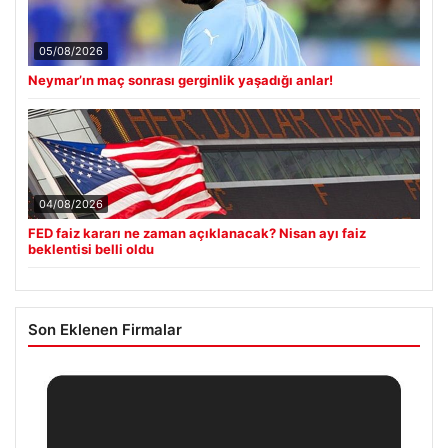
05/08/2026
Neymar’ın maç sonrası gerginlik yaşadığı anlar!
04/08/2026
FED faiz kararı ne zaman açıklanacak? Nisan ayı faiz
beklentisi belli oldu
Son Eklenen Firmalar