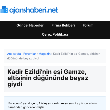
Güncel Haberler
Firma Rehberi
Forum
Çerez Politikası
Ana sayfa
›
Forumlar
›
Magazin
›
Kadir Ezildi’nin eşi Gamze, eltisinin
düğününde beyaz giydi
Kadir Ezildi’nin eşi Gamze,
eltisinin düğününde beyaz
giydi
Bu konu 0 yanıt içerir, 1 izleyen vardır ve en son
2 ay önce
admin
tarafından güncellenmiştir.