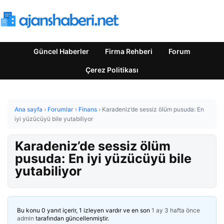
Güncel Haberler
Firma Rehberi
Forum
Çerez Politikası
Ana sayfa
›
Forumlar
›
Finans
›
Karadeniz’de sessiz ölüm pusuda: En
iyi yüzücüyü bile yutabiliyor
Karadeniz’de sessiz ölüm
pusuda: En iyi yüzücüyü bile
yutabiliyor
Bu konu 0 yanıt içerir, 1 izleyen vardır ve en son
1 ay 3 hafta önce
admin
tarafından güncellenmiştir.