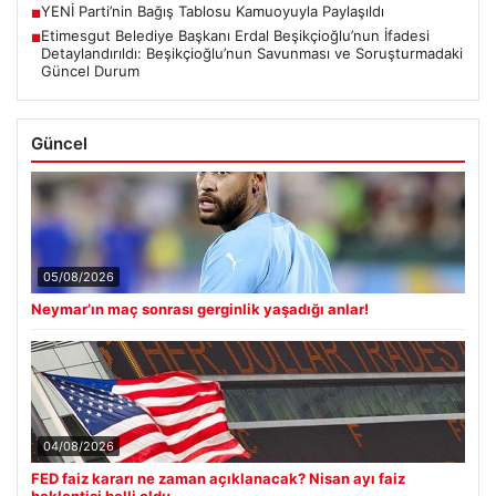
YENİ Parti’nin Bağış Tablosu Kamuoyuyla Paylaşıldı
■
Etimesgut Belediye Başkanı Erdal Beşikçioğlu’nun İfadesi
■
Detaylandırıldı: Beşikçioğlu’nun Savunması ve Soruşturmadaki
Güncel Durum
Güncel
05/08/2026
Neymar’ın maç sonrası gerginlik yaşadığı anlar!
04/08/2026
FED faiz kararı ne zaman açıklanacak? Nisan ayı faiz