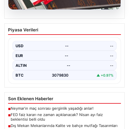
04.08.2026
FED faiz kararı ne zaman açıklanacak?
Piyasa Verileri
Nisan ayı faiz beklentisi belli oldu
USD
--
--
EUR
--
--
ALTIN
--
--
BTC
3079830
▲ +0.97%
Son Eklenen Haberler
Neymar’ın maç sonrası gerginlik yaşadığı anlar!
■
FED faiz kararı ne zaman açıklanacak? Nisan ayı faiz
■
beklentisi belli oldu
Dış Mekan Mekanlarında Kalite ve bahçe mutfağı Tasarımları
■