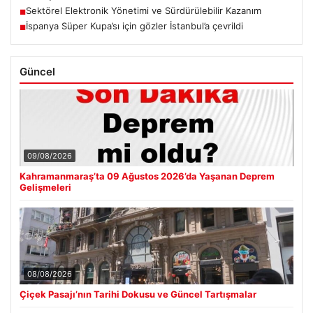
Sektörel Elektronik Yönetimi ve Sürdürülebilir Kazanım
■
İspanya Süper Kupa’sı için gözler İstanbul’a çevrildi
■
Güncel
09/08/2026
Kahramanmaraş’ta 09 Ağustos 2026’da Yaşanan Deprem
Gelişmeleri
08/08/2026
Çiçek Pasajı’nın Tarihi Dokusu ve Güncel Tartışmalar