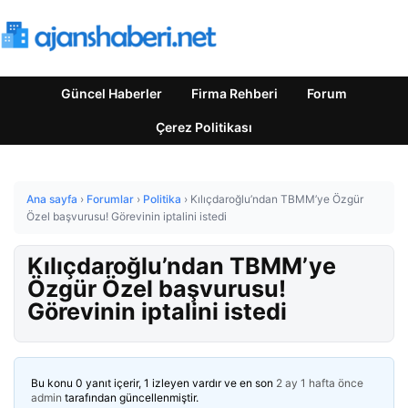
Güncel Haberler
Firma Rehberi
Forum
Çerez Politikası
Ana sayfa
›
Forumlar
›
Politika
›
Kılıçdaroğlu’ndan TBMM’ye Özgür
Özel başvurusu! Görevinin iptalini istedi
Kılıçdaroğlu’ndan TBMM’ye
Özgür Özel başvurusu!
Görevinin iptalini istedi
Bu konu 0 yanıt içerir, 1 izleyen vardır ve en son
2 ay 1 hafta önce
admin
tarafından güncellenmiştir.