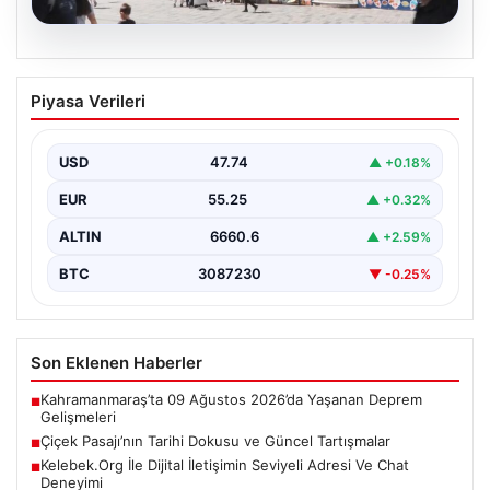
08.08.2026
Çiçek Pasajı’nın Tarihi Dokusu ve
Piyasa Verileri
Güncel Tartışmalar
İstanbul'un tarihi simgelerinden biri olan Çiçek Pasajı,
son günlerde ön cephesine yerleştirilen renkli tabela…
USD
47.74
▲ +0.18%
EUR
55.25
▲ +0.32%
ALTIN
6660.6
▲ +2.59%
BTC
3087230
▼ -0.25%
Son Eklenen Haberler
Kahramanmaraş’ta 09 Ağustos 2026’da Yaşanan Deprem
■
Gelişmeleri
Çiçek Pasajı’nın Tarihi Dokusu ve Güncel Tartışmalar
■
Kelebek.Org İle Dijital İletişimin Seviyeli Adresi Ve Chat
■
Deneyimi