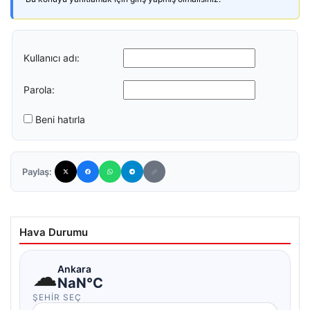
Kullanıcı adı:
Parola:
Beni hatırla
Paylaş:
Hava Durumu
☁
Ankara
NaN°C
ŞEHIR SEÇ