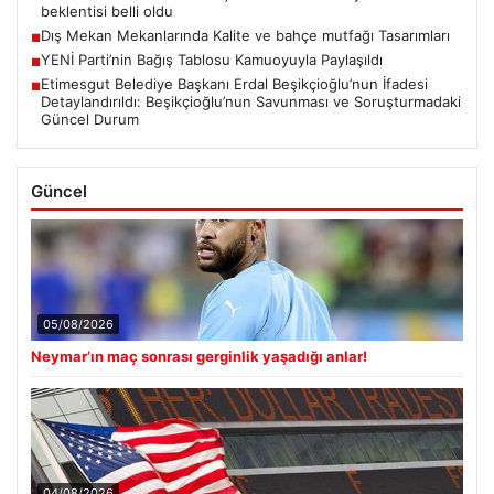
beklentisi belli oldu
Dış Mekan Mekanlarında Kalite ve bahçe mutfağı Tasarımları
■
YENİ Parti’nin Bağış Tablosu Kamuoyuyla Paylaşıldı
■
Etimesgut Belediye Başkanı Erdal Beşikçioğlu’nun İfadesi
■
Detaylandırıldı: Beşikçioğlu’nun Savunması ve Soruşturmadaki
Güncel Durum
Güncel
05/08/2026
Neymar’ın maç sonrası gerginlik yaşadığı anlar!
04/08/2026