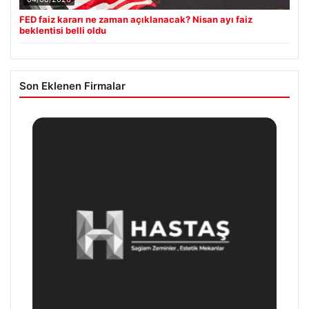
FED faiz kararı ne zaman açıklanacak? Nisan ayı faiz
beklentisi belli oldu
Son Eklenen Firmalar