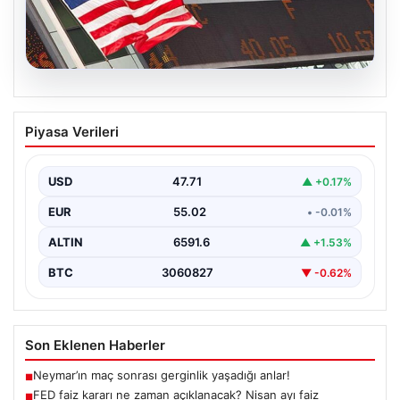
04.08.2026
FED faiz kararı ne zaman açıklanacak?
Piyasa Verileri
Nisan ayı faiz beklentisi belli oldu
USD
47.71
▲ +0.17%
EUR
55.02
• -0.01%
ALTIN
6591.6
▲ +1.53%
BTC
3060827
▼ -0.62%
Son Eklenen Haberler
Neymar’ın maç sonrası gerginlik yaşadığı anlar!
■
FED faiz kararı ne zaman açıklanacak? Nisan ayı faiz
■