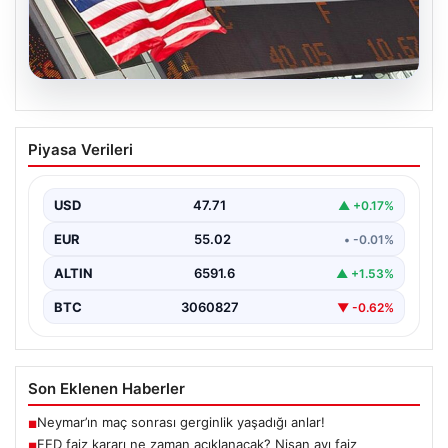
04.08.2026
FED faiz kararı ne zaman açıklanacak?
Piyasa Verileri
Nisan ayı faiz beklentisi belli oldu
USD
47.71
▲ +0.17%
EUR
55.02
• -0.01%
ALTIN
6591.6
▲ +1.53%
BTC
3060827
▼ -0.62%
Son Eklenen Haberler
Neymar’ın maç sonrası gerginlik yaşadığı anlar!
■
FED faiz kararı ne zaman açıklanacak? Nisan ayı faiz
■