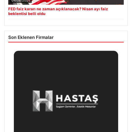
04/08/2026
FED faiz kararı ne zaman açıklanacak? Nisan ayı faiz
beklentisi belli oldu
Son Eklenen Firmalar