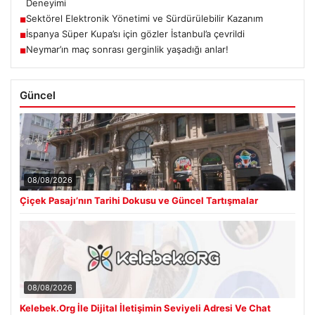
Deneyimi
Sektörel Elektronik Yönetimi ve Sürdürülebilir Kazanım
■
İspanya Süper Kupa’sı için gözler İstanbul’a çevrildi
■
Neymar’ın maç sonrası gerginlik yaşadığı anlar!
■
Güncel
08/08/2026
Çiçek Pasajı’nın Tarihi Dokusu ve Güncel Tartışmalar
08/08/2026
Kelebek.Org İle Dijital İletişimin Seviyeli Adresi Ve Chat