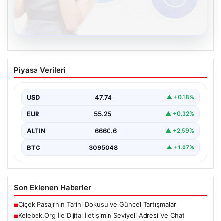
08.08.2026
Kelebek.Org İle Dijital İletişimin Seviyeli
Piyasa Verileri
Adresi Ve Chat Deneyimi
İnternet dünyasında bireylerin güvenli bir biçimde
irtibat kurması büyük bir önem taşımaktadır. Güncel
USD
47.74
▲ +0.18%
olarak…
EUR
55.25
▲ +0.32%
ALTIN
6660.6
▲ +2.59%
BTC
3095048
▲ +1.07%
Son Eklenen Haberler
Çiçek Pasajı’nın Tarihi Dokusu ve Güncel Tartışmalar
■
Kelebek.Org İle Dijital İletişimin Seviyeli Adresi Ve Chat
■