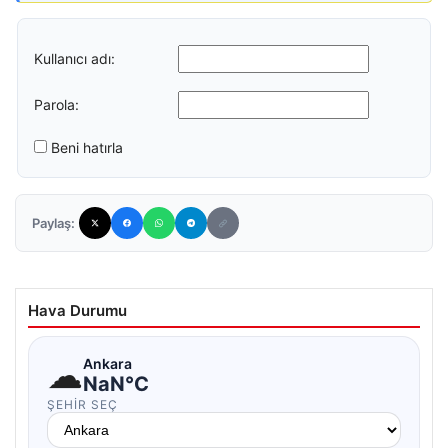
Kullanıcı adı:
Parola:
Beni hatırla
Paylaş:
Hava Durumu
☁
Ankara
NaN°C
ŞEHIR SEÇ