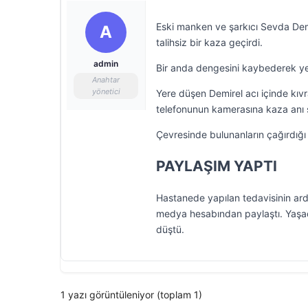
Eski manken ve şarkıcı Sevda Demi
A
talihsiz bir kaza geçirdi.
admin
Bir anda dengesini kaybederek yer
Anahtar
yönetici
Yere düşen Demirel acı içinde kıvr
telefonunun kamerasına kaza anı s
Çevresinde bulunanların çağırdığı
PAYLAŞIM YAPTI
Hastanede yapılan tedavisinin ard
medya hesabından paylaştı. Yaşad
düştü.
1 yazı görüntüleniyor (toplam 1)