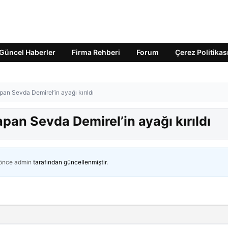
Güncel Haberler
Firma Rehberi
Forum
Çerez Politikas
an Sevda Demirel’in ayağı kırıldı
an Sevda Demirel’in ayağı kırıldı
 önce
admin
tarafından güncellenmiştir.