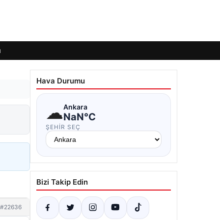
ı
Hava Durumu
☁
Ankara
NaN°C
ŞEHIR SEÇ
Bizi Takip Edin
#22636