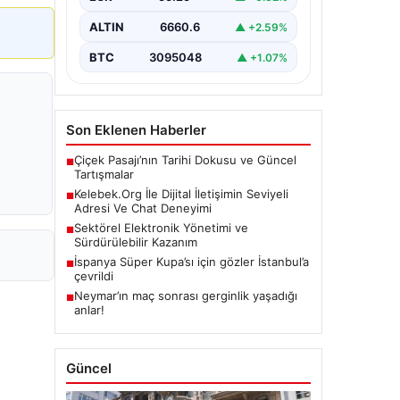
olarak…
ALTIN
6660.6
▲ +2.59%
BTC
3095048
▲ +1.07%
Son Eklenen Haberler
Çiçek Pasajı’nın Tarihi Dokusu ve Güncel
■
Tartışmalar
Kelebek.Org İle Dijital İletişimin Seviyeli
■
Adresi Ve Chat Deneyimi
Sektörel Elektronik Yönetimi ve
■
Sürdürülebilir Kazanım
İspanya Süper Kupa’sı için gözler İstanbul’a
■
çevrildi
Neymar’ın maç sonrası gerginlik yaşadığı
■
anlar!
Güncel