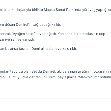
rel, arkadaşlarıyla birlikte Maçka Sanat Parkı’nda yürüyüş yaptığı s
e düşen Demirel’in sağ bacağı kırıldı.
anarak “Ayağım kırıldı” diye bağırdı. Yanındaki bir arkadaşının cep
aniye saniye yansıdı.
 ambulansa taşınan Demirel hastaneye kaldırıldı.
ından taburcu olan Sevda Demirel, alçıya alınan ayağının fotoğrafını 
ığı üzüntüyü dile getiren ünlü isim, paylaşımına “Mahvoldum” notunu