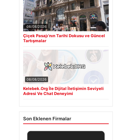
08/08/2026
Çiçek Pasajı’nın Tarihi Dokusu ve Güncel
Tartışmalar
08/08/2026
Kelebek.Org İle Dijital İletişimin Seviyeli
Adresi Ve Chat Deneyimi
Son Eklenen Firmalar