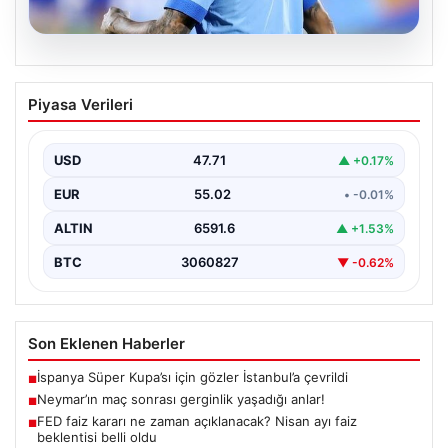
05.08.2026
Neymar’ın maç sonrası gerginlik
Piyasa Verileri
yaşadığı anlar!
USD
47.71
▲ +0.17%
EUR
55.02
• -0.01%
ALTIN
6591.6
▲ +1.53%
BTC
3060827
▼ -0.62%
Son Eklenen Haberler
İspanya Süper Kupa’sı için gözler İstanbul’a çevrildi
■
Neymar’ın maç sonrası gerginlik yaşadığı anlar!
■
FED faiz kararı ne zaman açıklanacak? Nisan ayı faiz
■
beklentisi belli oldu