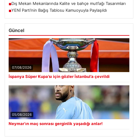
Dış Mekan Mekanlarında Kalite ve bahçe mutfağı Tasarımları
■
YENİ Parti’nin Bağış Tablosu Kamuoyuyla Paylaşıldı
■
Güncel
07/08/2026
İspanya Süper Kupa’sı için gözler İstanbul’a çevrildi
05/08/2026
Neymar’ın maç sonrası gerginlik yaşadığı anlar!