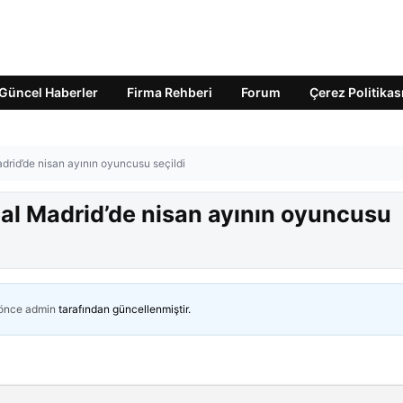
Güncel Haberler
Firma Rehberi
Forum
Çerez Politikas
adrid’de nisan ayının oyuncusu seçildi
Real Madrid’de nisan ayının oyuncusu
 önce
admin
tarafından güncellenmiştir.