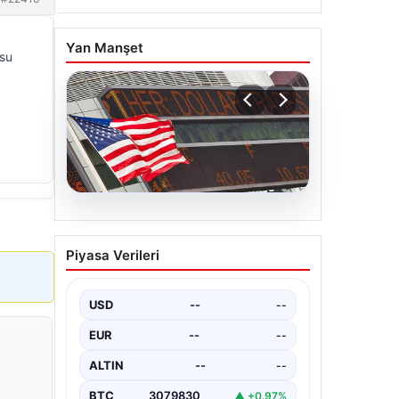
Yan Manşet
usu
04.08.2026
FED faiz kararı ne zaman
Piyasa Verileri
açıklanacak? Nisan ayı
faiz beklentisi belli oldu
USD
--
--
EUR
--
--
ALTIN
--
--
BTC
3079830
▲ +0.97%