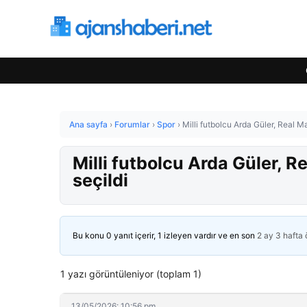
Ana sayfa
›
Forumlar
›
Spor
›
Milli futbolcu Arda Güler, Real M
Milli futbolcu Arda Güler, 
seçildi
Bu konu 0 yanıt içerir, 1 izleyen vardır ve en son
2 ay 3 hafta
1 yazı görüntüleniyor (toplam 1)
13/05/2026: 10:56 pm