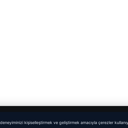
 deneyiminizi kişiselleştirmek ve geliştirmek amacıyla çerezler kullan
malta work and study
|
lemagrup.com.tr