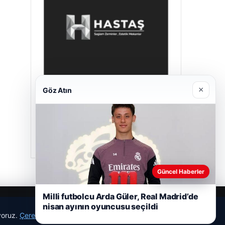
×
Göz Atın
Hastaş Beton
26/05/2026
Güncel Haberler
Milli futbolcu Arda Güler, Real Madrid’de
nisan ayının oyuncusu seçildi
ıyoruz.
Çerez Politikamız
Reddet
Kabul Et