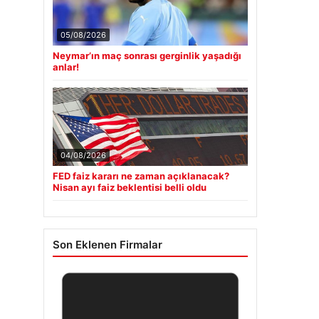
05/08/2026
Neymar’ın maç sonrası gerginlik yaşadığı
anlar!
04/08/2026
FED faiz kararı ne zaman açıklanacak?
Nisan ayı faiz beklentisi belli oldu
Son Eklenen Firmalar