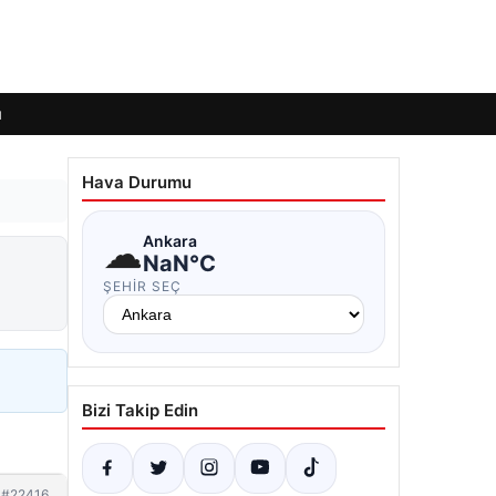
ı
Hava Durumu
☁
Ankara
NaN°C
ŞEHIR SEÇ
Bizi Takip Edin
#22416