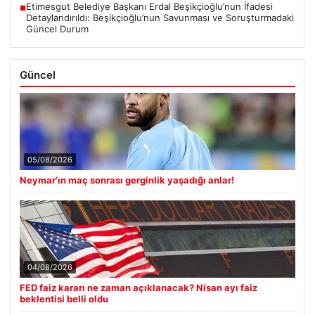
Etimesgut Belediye Başkanı Erdal Beşikçioğlu’nun İfadesi
■
Detaylandırıldı: Beşikçioğlu’nun Savunması ve Soruşturmadaki
Güncel Durum
Güncel
05/08/2026
Neymar’ın maç sonrası gerginlik yaşadığı anlar!
04/08/2026
FED faiz kararı ne zaman açıklanacak? Nisan ayı faiz
beklentisi belli oldu