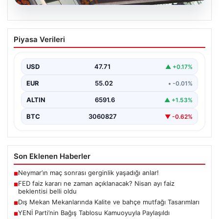
04.08.2026
FED faiz kararı ne zaman açıklanacak?
Piyasa Verileri
Nisan ayı faiz beklentisi belli oldu
USD
47.71
▲ +0.17%
EUR
55.02
• -0.01%
ALTIN
6591.6
▲ +1.53%
BTC
3060827
▼ -0.62%
Son Eklenen Haberler
Neymar’ın maç sonrası gerginlik yaşadığı anlar!
■
FED faiz kararı ne zaman açıklanacak? Nisan ayı faiz
■
beklentisi belli oldu
Dış Mekan Mekanlarında Kalite ve bahçe mutfağı Tasarımları
■
YENİ Parti’nin Bağış Tablosu Kamuoyuyla Paylaşıldı
■