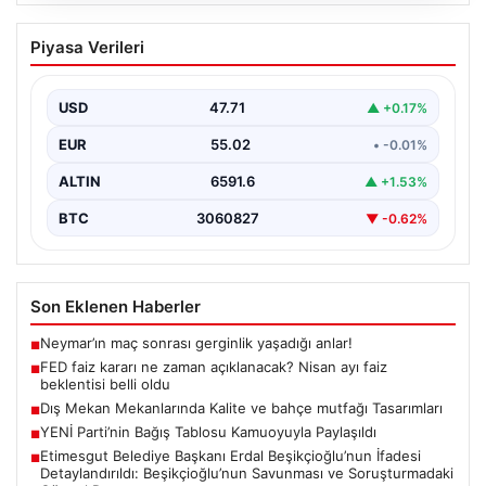
04.08.2026
FED faiz kararı ne zaman açıklanacak?
Piyasa Verileri
Nisan ayı faiz beklentisi belli oldu
USD
47.71
▲ +0.17%
EUR
55.02
• -0.01%
ALTIN
6591.6
▲ +1.53%
BTC
3060827
▼ -0.62%
Son Eklenen Haberler
Neymar’ın maç sonrası gerginlik yaşadığı anlar!
■
FED faiz kararı ne zaman açıklanacak? Nisan ayı faiz
■
beklentisi belli oldu
Dış Mekan Mekanlarında Kalite ve bahçe mutfağı Tasarımları
■
YENİ Parti’nin Bağış Tablosu Kamuoyuyla Paylaşıldı
■
Etimesgut Belediye Başkanı Erdal Beşikçioğlu’nun İfadesi
■
Detaylandırıldı: Beşikçioğlu’nun Savunması ve Soruşturmadaki