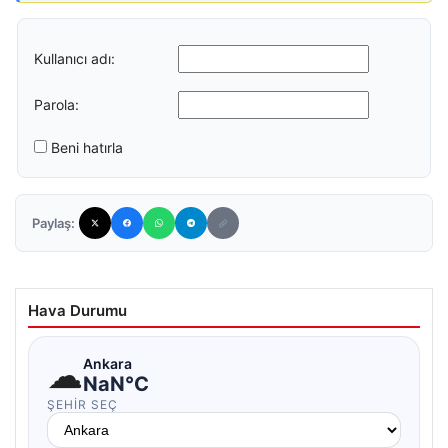
Kullanıcı adı:
Parola:
Beni hatırla
Paylaş:
Hava Durumu
☁
Ankara
NaN°C
ŞEHIR SEÇ