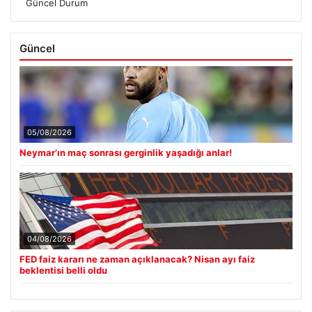
Güncel Durum
Güncel
05/08/2026
Neymar’ın maç sonrası gerginlik yaşadığı anlar!
04/08/2026
FED faiz kararı ne zaman açıklanacak? Nisan ayı faiz
beklentisi belli oldu