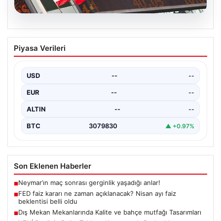
04.08.2026
FED faiz kararı ne zaman açıklanacak?
Piyasa Verileri
Nisan ayı faiz beklentisi belli oldu
USD
--
--
EUR
--
--
ALTIN
--
--
BTC
3079830
▲ +0.97%
Son Eklenen Haberler
Neymar’ın maç sonrası gerginlik yaşadığı anlar!
■
FED faiz kararı ne zaman açıklanacak? Nisan ayı faiz
■
beklentisi belli oldu
Dış Mekan Mekanlarında Kalite ve bahçe mutfağı Tasarımları
■