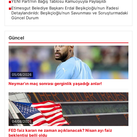
YENİ Parti’nin Bağış Tablosu Kamuoyuyla Paylaşıldı
■
Etimesgut Belediye Başkanı Erdal Beşikçioğlu’nun İfadesi
■
Detaylandırıldı: Beşikçioğlu’nun Savunması ve Soruşturmadaki
Güncel Durum
Güncel
05/08/2026
Neymar’ın maç sonrası gerginlik yaşadığı anlar!
04/08/2026
FED faiz kararı ne zaman açıklanacak? Nisan ayı faiz
beklentisi belli oldu