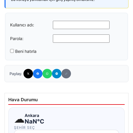
Kullanıcı adı:
Parola:
Beni hatırla
Paylaş:
Hava Durumu
☁
Ankara
NaN°C
ŞEHIR SEÇ