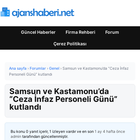
Güncel Haberler
Firma Rehberi
Forum
Çerez Politikası
Ana sayfa
›
Forumlar
›
Genel
›
Samsun ve Kastamonu’da “Ceza İnfaz
Personeli Günü” kutlandı
Samsun ve Kastamonu’da
“Ceza İnfaz Personeli Günü”
kutlandı
Bu konu 0 yanıt içerir, 1 izleyen vardır ve en son
1 ay 4 hafta önce
admin
tarafından güncellenmiştir.