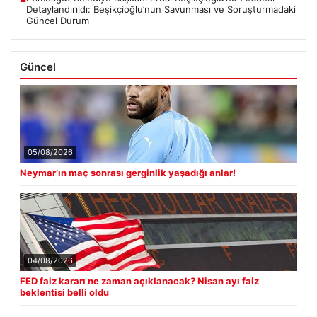
Detaylandırıldı: Beşikçioğlu’nun Savunması ve Soruşturmadaki
Güncel Durum
Güncel
05/08/2026
Neymar’ın maç sonrası gerginlik yaşadığı anlar!
04/08/2026
FED faiz kararı ne zaman açıklanacak? Nisan ayı faiz
beklentisi belli oldu