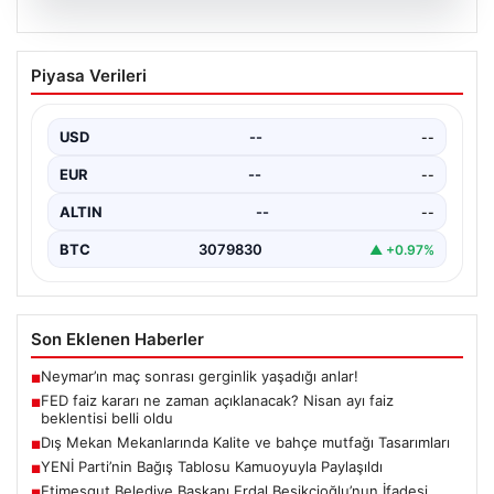
04.08.2026
FED faiz kararı ne zaman açıklanacak?
Piyasa Verileri
Nisan ayı faiz beklentisi belli oldu
USD
--
--
EUR
--
--
ALTIN
--
--
BTC
3079830
▲ +0.97%
Son Eklenen Haberler
Neymar’ın maç sonrası gerginlik yaşadığı anlar!
■
FED faiz kararı ne zaman açıklanacak? Nisan ayı faiz
■
beklentisi belli oldu
Dış Mekan Mekanlarında Kalite ve bahçe mutfağı Tasarımları
■
YENİ Parti’nin Bağış Tablosu Kamuoyuyla Paylaşıldı
■
Etimesgut Belediye Başkanı Erdal Beşikçioğlu’nun İfadesi
■