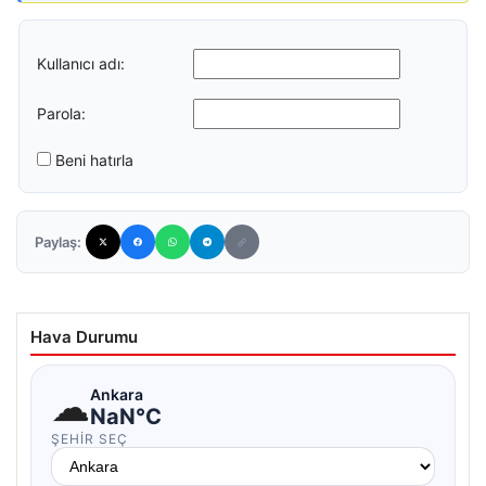
Kullanıcı adı:
Parola:
Beni hatırla
Paylaş:
Hava Durumu
☁
Ankara
NaN°C
ŞEHIR SEÇ