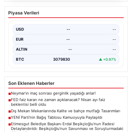
04.08.2026
FED faiz kararı ne zaman açıklanacak?
Piyasa Verileri
Nisan ayı faiz beklentisi belli oldu
USD
--
--
EUR
--
--
ALTIN
--
--
BTC
3079830
▲ +0.97%
Son Eklenen Haberler
Neymar’ın maç sonrası gerginlik yaşadığı anlar!
■
FED faiz kararı ne zaman açıklanacak? Nisan ayı faiz
■
beklentisi belli oldu
Dış Mekan Mekanlarında Kalite ve bahçe mutfağı Tasarımları
■
YENİ Parti’nin Bağış Tablosu Kamuoyuyla Paylaşıldı
■
Etimesgut Belediye Başkanı Erdal Beşikçioğlu’nun İfadesi
■
Detaylandırıldı: Beşikçioğlu’nun Savunması ve Soruşturmadaki