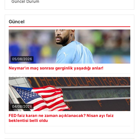
Güncel Durum
Güncel
05/08/2026
Neymar’ın maç sonrası gerginlik yaşadığı anlar!
04/08/2026
FED faiz kararı ne zaman açıklanacak? Nisan ayı faiz
beklentisi belli oldu