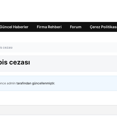
Güncel Haberler
Firma Rehberi
Forum
Çerez Politikas
is cezası
pis cezası
 önce
admin
tarafından güncellenmiştir.