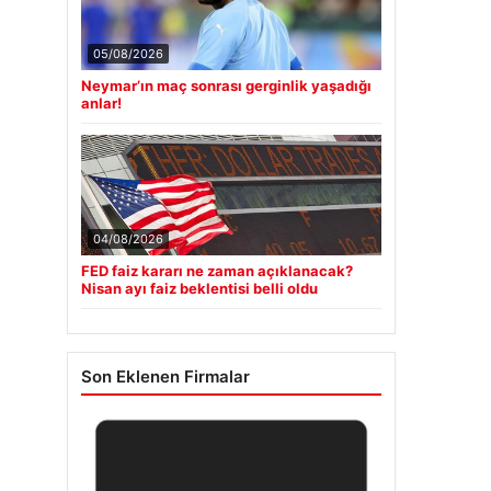
05/08/2026
Neymar’ın maç sonrası gerginlik yaşadığı
anlar!
04/08/2026
FED faiz kararı ne zaman açıklanacak?
Nisan ayı faiz beklentisi belli oldu
Son Eklenen Firmalar