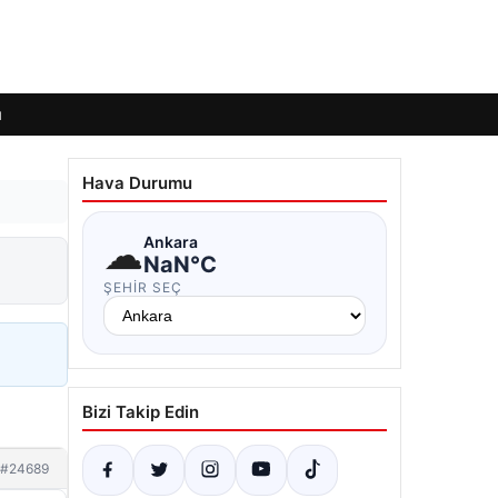
ı
Hava Durumu
☁
Ankara
NaN°C
ŞEHIR SEÇ
Bizi Takip Edin
#24689