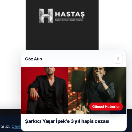
×
Göz Atın
Hastaş Beton
26/05/2026
Güncel Haberler
Şarkıcı Yaşar İpek’e 3 yıl hapis cezası
ıyoruz.
Çerez Politikamız
Reddet
Kabul Et