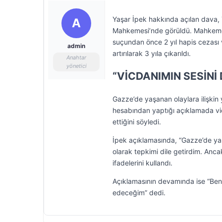
Yaşar İpek hakkında açılan dava, T
A
Mahkemesi’nde görüldü. Mahkeme, 
suçundan önce 2 yıl hapis cezası 
admin
artırılarak 3 yıla çıkarıldı.
Anahtar
yönetici
“VİCDANIMIN SESİN
Gazze’de yaşanan olaylara ilişkin 
hesabından yaptığı açıklamada vic
ettiğini söyledi.
İpek açıklamasında, “Gazze’de yaş
olarak tepkimi dile getirdim. Anca
ifadelerini kullandı.
Açıklamasının devamında ise “Be
edeceğim” dedi.