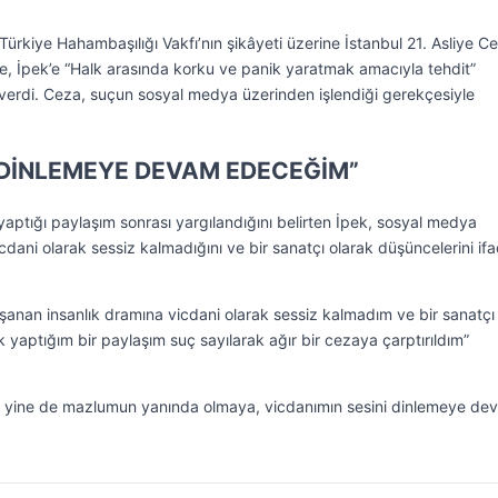
ürkiye Hahambaşılığı Vakfı’nın şikâyeti üzerine İstanbul 21. Asliye C
İpek’e “Halk arasında korku ve panik yaratmak amacıyla tehdit”
verdi. Ceza, suçun sosyal medya üzerinden işlendiği gerekçesiyle
İ DİNLEMEYE DEVAM EDECEĞİM”
yaptığı paylaşım sonrası yargılandığını belirten İpek, sosyal medya
dani olarak sessiz kalmadığını ve bir sanatçı olarak düşüncelerini if
anan insanlık dramına vicdani olarak sessiz kalmadım ve bir sanatçı
k yaptığım bir paylaşım suç sayılarak ağır bir cezaya çarptırıldım”
n yine de mazlumun yanında olmaya, vicdanımın sesini dinlemeye de