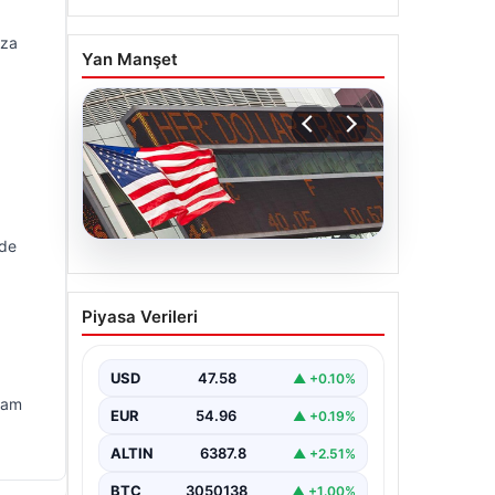
eza
Yan Manşet
ade
04.08.2026
FED faiz kararı ne zaman
Piyasa Verileri
açıklanacak? Nisan ayı
faiz beklentisi belli oldu
USD
47.58
▲ +0.10%
vam
EUR
54.96
▲ +0.19%
ALTIN
6387.8
▲ +2.51%
BTC
3050138
▲ +1.00%