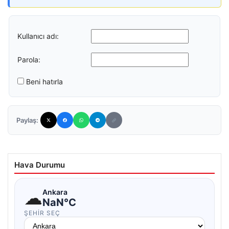
Kullanıcı adı:
Parola:
Beni hatırla
Paylaş:
Hava Durumu
☁
Ankara
NaN°C
ŞEHIR SEÇ