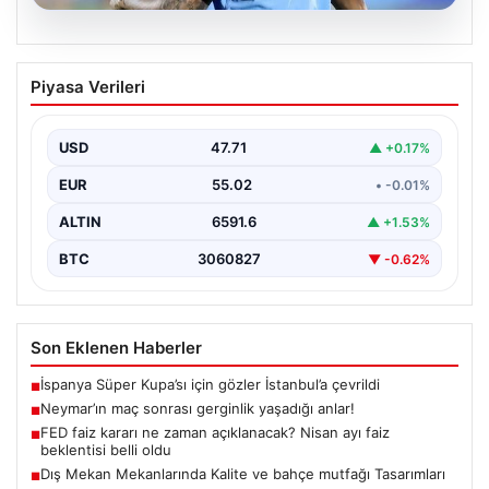
05.08.2026
Neymar’ın maç sonrası gerginlik
Piyasa Verileri
yaşadığı anlar!
USD
47.71
▲ +0.17%
EUR
55.02
• -0.01%
ALTIN
6591.6
▲ +1.53%
BTC
3060827
▼ -0.62%
Son Eklenen Haberler
İspanya Süper Kupa’sı için gözler İstanbul’a çevrildi
■
Neymar’ın maç sonrası gerginlik yaşadığı anlar!
■
FED faiz kararı ne zaman açıklanacak? Nisan ayı faiz
■
beklentisi belli oldu
Dış Mekan Mekanlarında Kalite ve bahçe mutfağı Tasarımları
■