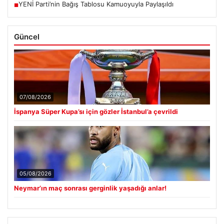
YENİ Parti’nin Bağış Tablosu Kamuoyuyla Paylaşıldı
■
Güncel
07/08/2026
İspanya Süper Kupa’sı için gözler İstanbul’a çevrildi
05/08/2026
Neymar’ın maç sonrası gerginlik yaşadığı anlar!