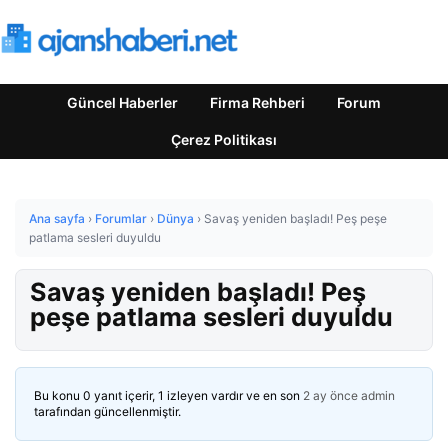
Güncel Haberler
Firma Rehberi
Forum
Çerez Politikası
Ana sayfa
›
Forumlar
›
Dünya
›
Savaş yeniden başladı! Peş peşe
patlama sesleri duyuldu
Savaş yeniden başladı! Peş
peşe patlama sesleri duyuldu
Bu konu 0 yanıt içerir, 1 izleyen vardır ve en son
2 ay önce
admin
tarafından güncellenmiştir.