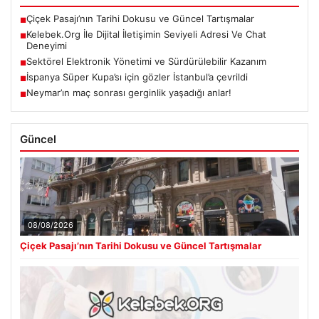
Çiçek Pasajı’nın Tarihi Dokusu ve Güncel Tartışmalar
■
Kelebek.Org İle Dijital İletişimin Seviyeli Adresi Ve Chat
■
Deneyimi
Sektörel Elektronik Yönetimi ve Sürdürülebilir Kazanım
■
İspanya Süper Kupa’sı için gözler İstanbul’a çevrildi
■
Neymar’ın maç sonrası gerginlik yaşadığı anlar!
■
Güncel
08/08/2026
Çiçek Pasajı’nın Tarihi Dokusu ve Güncel Tartışmalar