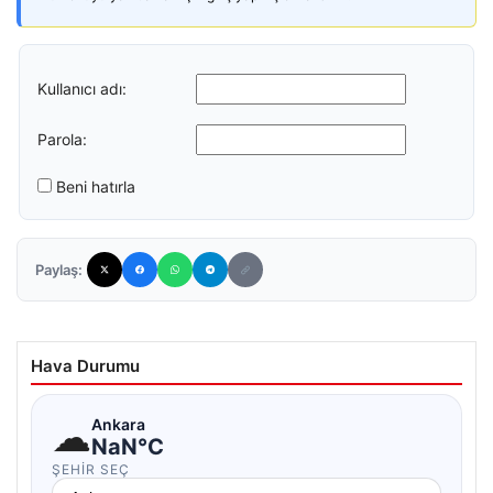
Kullanıcı adı:
Parola:
Beni hatırla
Paylaş:
Hava Durumu
☁
Ankara
NaN°C
ŞEHIR SEÇ