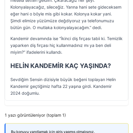
mesela setten geldim. Çıkaracağız her şeyi.
Kolonyalayacağız, sileceğiz. Yarına hani sete gideceksem
eğer hani o böyle mis gibi kokar. Kolonya kokar yani.
Şimdi elimize yüzümüze değdiyoruz ya telefonumuzu
bütün gün. O mutlaka kolonyalayacağım.” dedi.
Kandemir devamında ise “İkinci diş fırçası tabii ki. Temizlik
yaparken diş fırçası hiç kullanmadınız mı ya ben deli
miyim?” ifadelerini kullandı.
HELİN KANDEMİR KAÇ YAŞINDA?
Sevdiğim Sensin dizisiyle büyük beğeni toplayan Helin
Kandemir geçtiğimiz hafta 22 yaşına girdi. Kandemir
2024 doğumlu.
1 yazı görüntüleniyor (toplam 1)
Bu konuyu yanıtlamak için giriş yapmış olmalısınız.