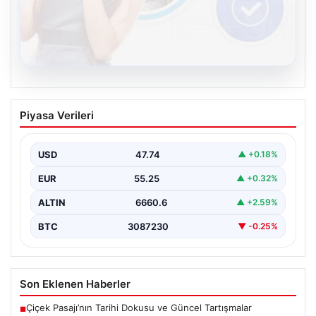
08.08.2026
Kelebek.Org İle Dijital İletişimin Seviyeli
Piyasa Verileri
Adresi Ve Chat Deneyimi
İnternet dünyasında bireylerin güvenli bir biçimde
irtibat kurması büyük bir önem taşımaktadır. Güncel
USD
47.74
▲ +0.18%
olarak…
EUR
55.25
▲ +0.32%
ALTIN
6660.6
▲ +2.59%
BTC
3087230
▼ -0.25%
Son Eklenen Haberler
Çiçek Pasajı’nın Tarihi Dokusu ve Güncel Tartışmalar
■