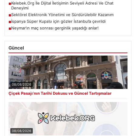
Kelebek.Org İle Dijital İletişimin Seviyeli Adresi Ve Chat
■
Deneyimi
Sektörel Elektronik Yönetimi ve Sürdürülebilir Kazanım
■
İspanya Süper Kupa’sı için gözler İstanbul’a çevrildi
■
Neymar’ın maç sonrası gerginlik yaşadığı anlar!
■
Güncel
08/08/2026
Çiçek Pasajı’nın Tarihi Dokusu ve Güncel Tartışmalar
08/08/2026