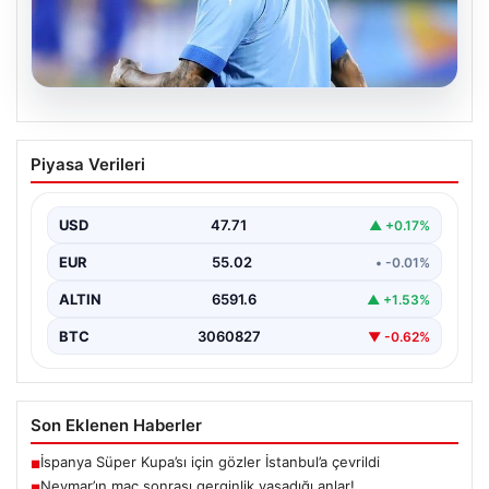
05.08.2026
Neymar’ın maç sonrası gerginlik
Piyasa Verileri
yaşadığı anlar!
USD
47.71
▲ +0.17%
EUR
55.02
• -0.01%
ALTIN
6591.6
▲ +1.53%
BTC
3060827
▼ -0.62%
Son Eklenen Haberler
İspanya Süper Kupa’sı için gözler İstanbul’a çevrildi
■
Neymar’ın maç sonrası gerginlik yaşadığı anlar!
■