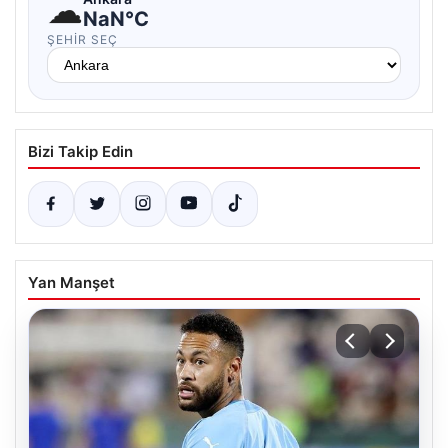
☁
NaN°C
ŞEHIR SEÇ
Bizi Takip Edin
Yan Manşet