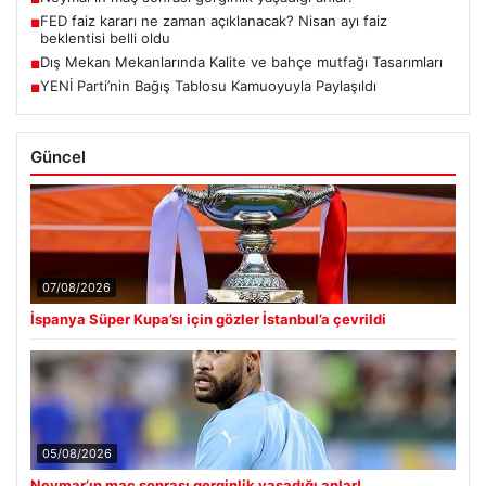
FED faiz kararı ne zaman açıklanacak? Nisan ayı faiz
■
beklentisi belli oldu
Dış Mekan Mekanlarında Kalite ve bahçe mutfağı Tasarımları
■
YENİ Parti’nin Bağış Tablosu Kamuoyuyla Paylaşıldı
■
Güncel
07/08/2026
İspanya Süper Kupa’sı için gözler İstanbul’a çevrildi
05/08/2026
Neymar’ın maç sonrası gerginlik yaşadığı anlar!