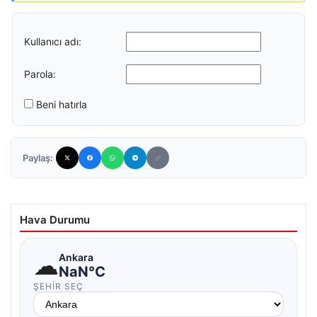
Kullanıcı adı:
Parola:
Beni hatırla
Paylaş:
Hava Durumu
☁
Ankara
NaN°C
ŞEHIR SEÇ