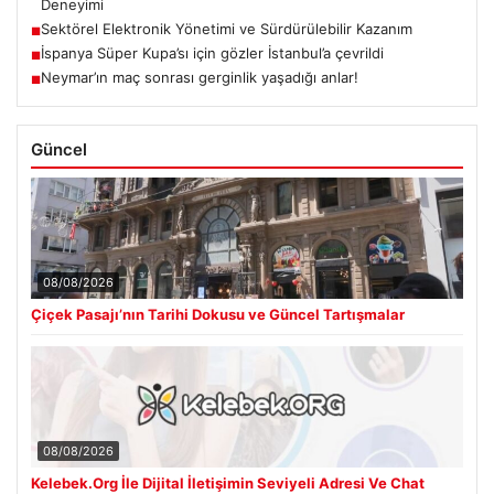
Deneyimi
Sektörel Elektronik Yönetimi ve Sürdürülebilir Kazanım
■
İspanya Süper Kupa’sı için gözler İstanbul’a çevrildi
■
Neymar’ın maç sonrası gerginlik yaşadığı anlar!
■
Güncel
08/08/2026
Çiçek Pasajı’nın Tarihi Dokusu ve Güncel Tartışmalar
08/08/2026
Kelebek.Org İle Dijital İletişimin Seviyeli Adresi Ve Chat