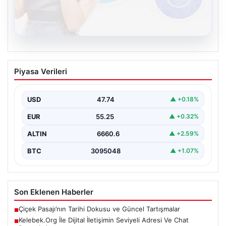
08.08.2026
Kelebek.Org İle Dijital İletişimin Seviyeli
Piyasa Verileri
Adresi Ve Chat Deneyimi
İnternet dünyasında bireylerin güvenli bir biçimde
irtibat kurması büyük bir önem taşımaktadır. Güncel
USD
47.74
▲ +0.18%
olarak…
EUR
55.25
▲ +0.32%
ALTIN
6660.6
▲ +2.59%
BTC
3095048
▲ +1.07%
Son Eklenen Haberler
Çiçek Pasajı’nın Tarihi Dokusu ve Güncel Tartışmalar
■
Kelebek.Org İle Dijital İletişimin Seviyeli Adresi Ve Chat
■