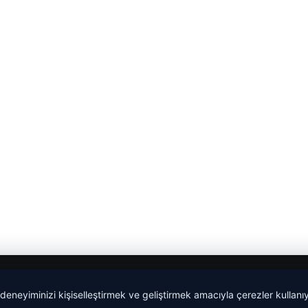
 deneyiminizi kişiselleştirmek ve geliştirmek amacıyla çerezler kullan
malta work and study
|
lemagrup.com.tr