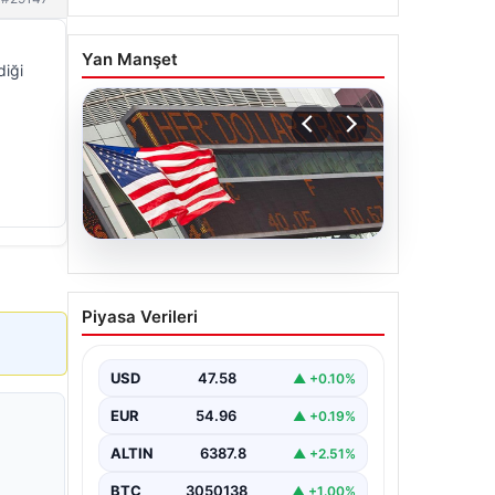
Yan Manşet
diği
04.08.2026
FED faiz kararı ne zaman
Piyasa Verileri
açıklanacak? Nisan ayı
faiz beklentisi belli oldu
USD
47.58
▲ +0.10%
EUR
54.96
▲ +0.19%
ALTIN
6387.8
▲ +2.51%
BTC
3050138
▲ +1.00%