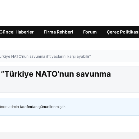
Güncel Haberler
Firma Rehberi
Forum
Çerez Politikas
rkiye NATO’nun savunma ihtiyaçlarını karşılayabilir”
: “Türkiye NATO’nun savunma
 önce
admin
tarafından güncellenmiştir.