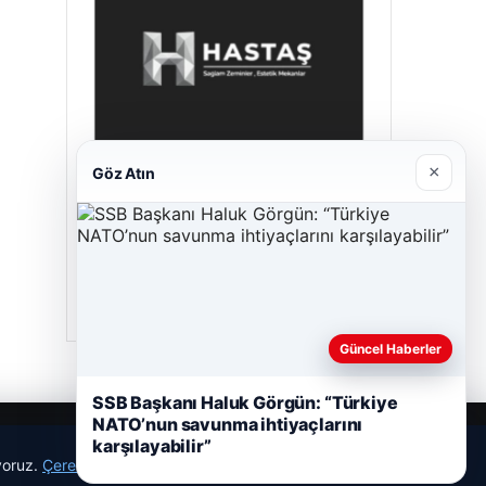
×
Göz Atın
Hastaş Beton
26/05/2026
Güncel Haberler
SSB Başkanı Haluk Görgün: “Türkiye
NATO’nun savunma ihtiyaçlarını
karşılayabilir”
ıyoruz.
Çerez Politikamız
Reddet
Kabul Et