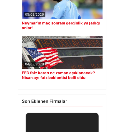
05/08/2026
Neymar’ın maç sonrası gerginlik yaşadığı
anlar!
04/08/2026
FED faiz kararı ne zaman açıklanacak?
Nisan ayı faiz beklentisi belli oldu
Son Eklenen Firmalar