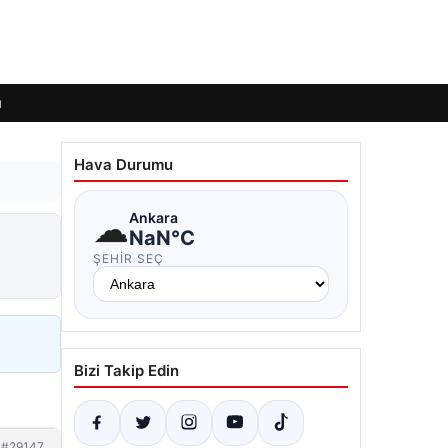
ı
Hava Durumu
☁
Ankara
NaN°C
ŞEHIR SEÇ
Bizi Takip Edin
#29147