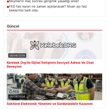
Neymar’ın maç sonrası gerginlik yaşadığı anlar!
■
FED faiz kararı ne zaman açıklanacak? Nisan ayı faiz
■
beklentisi belli oldu
Güncel
08/08/2026
Kelebek.Org İle Dijital İletişimin Seviyeli Adresi Ve Chat
Deneyimi
08/08/2026
Sektörel Elektronik Yönetimi ve Sürdürülebilir Kazanım