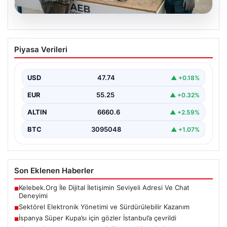
08.08.2026
Sektörel Elektronik Yönetimi ve
Piyasa Verileri
Sürdürülebilir Kazanım
Hızla ilerleyen teknoloji ile işletmeler cihaz sistemlerini
sürekli zamanda değiştirmektedir. Bu modernizasyon
USD
47.74
▲ +0.18%
süreçlerinde kenara…
EUR
55.25
▲ +0.32%
ALTIN
6660.6
▲ +2.59%
BTC
3095048
▲ +1.07%
Son Eklenen Haberler
Kelebek.Org İle Dijital İletişimin Seviyeli Adresi Ve Chat
■
Deneyimi
Sektörel Elektronik Yönetimi ve Sürdürülebilir Kazanım
■
İspanya Süper Kupa’sı için gözler İstanbul’a çevrildi
■