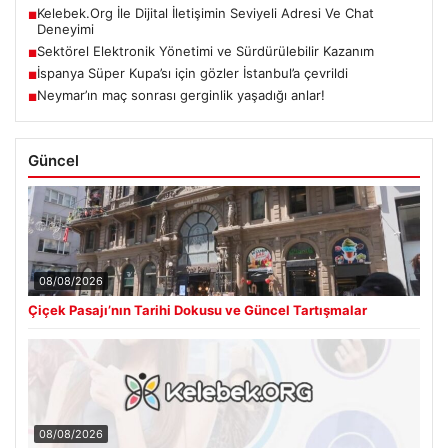
Kelebek.Org İle Dijital İletişimin Seviyeli Adresi Ve Chat
■
Deneyimi
Sektörel Elektronik Yönetimi ve Sürdürülebilir Kazanım
■
İspanya Süper Kupa’sı için gözler İstanbul’a çevrildi
■
Neymar’ın maç sonrası gerginlik yaşadığı anlar!
■
Güncel
08/08/2026
Çiçek Pasajı’nın Tarihi Dokusu ve Güncel Tartışmalar
08/08/2026