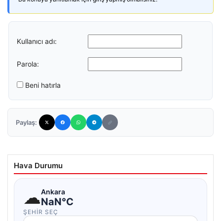
Kullanıcı adı:
Parola:
Beni hatırla
Paylaş:
Hava Durumu
☁
Ankara
NaN°C
ŞEHIR SEÇ