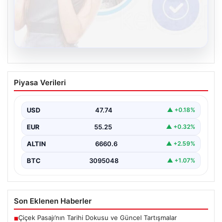
08.08.2026
Kelebek.Org İle Dijital İletişimin Seviyeli
Piyasa Verileri
Adresi Ve Chat Deneyimi
İnternet dünyasında bireylerin güvenli bir biçimde
irtibat kurması büyük bir önem taşımaktadır. Güncel
USD
47.74
▲ +0.18%
olarak…
EUR
55.25
▲ +0.32%
ALTIN
6660.6
▲ +2.59%
BTC
3095048
▲ +1.07%
Son Eklenen Haberler
Çiçek Pasajı’nın Tarihi Dokusu ve Güncel Tartışmalar
■