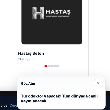
Hastaş Beton
26/05/2026
×
Göz Atın
Türk doktor yapacak! Tüm dünyada canlı
yayınlanacak
ıyoruz.
Çerez Politikamız
Reddet
Kabul Et