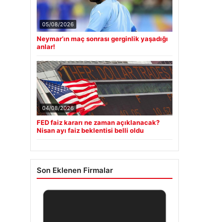
05/08/2026
Neymar’ın maç sonrası gerginlik yaşadığı
anlar!
04/08/2026
FED faiz kararı ne zaman açıklanacak?
Nisan ayı faiz beklentisi belli oldu
Son Eklenen Firmalar