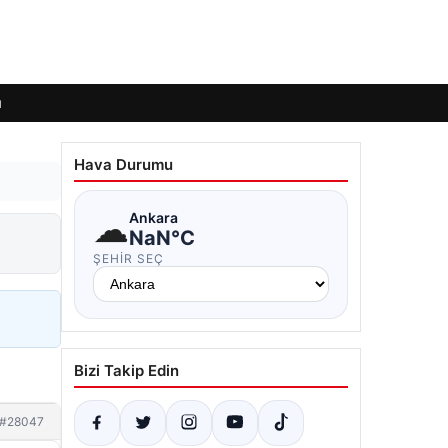
ı
Hava Durumu
☁
Ankara
NaN°C
ŞEHIR SEÇ
Bizi Takip Edin
#28047