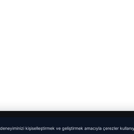
 deneyiminizi kişiselleştirmek ve geliştirmek amacıyla çerezler kullan
malta work and study
|
lemagrup.com.tr