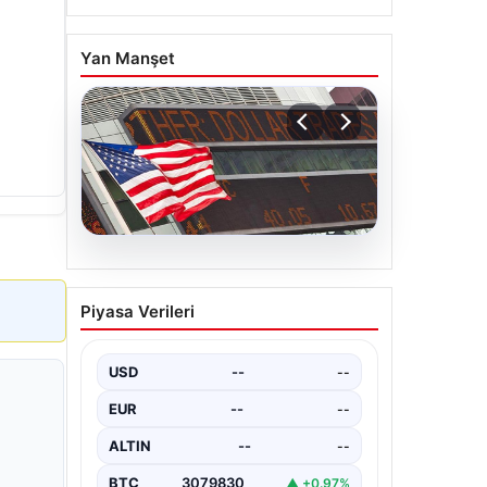
Yan Manşet
04.08.2026
FED faiz kararı ne zaman
Piyasa Verileri
açıklanacak? Nisan ayı
faiz beklentisi belli oldu
USD
--
--
EUR
--
--
ALTIN
--
--
BTC
3079830
▲ +0.97%