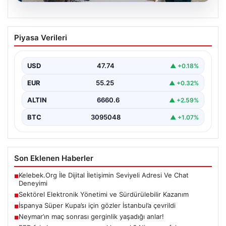
08.08.2026
Sektörel Elektronik Yönetimi ve
Piyasa Verileri
Sürdürülebilir Kazanım
Hızla ilerleyen teknoloji ile işletmeler cihaz sistemlerini
sürekli zamanda değiştirmektedir. Bu modernizasyon
USD
47.74
▲ +0.18%
süreçlerinde kenara…
EUR
55.25
▲ +0.32%
ALTIN
6660.6
▲ +2.59%
BTC
3095048
▲ +1.07%
Son Eklenen Haberler
Kelebek.Org İle Dijital İletişimin Seviyeli Adresi Ve Chat
■
Deneyimi
Sektörel Elektronik Yönetimi ve Sürdürülebilir Kazanım
■
İspanya Süper Kupa’sı için gözler İstanbul’a çevrildi
■
Neymar’ın maç sonrası gerginlik yaşadığı anlar!
■