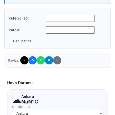
Kullanıcı adı:
Parola:
Beni hatırla
Paylaş:
Hava Durumu
☁
Ankara
NaN°C
ŞEHIR SEÇ