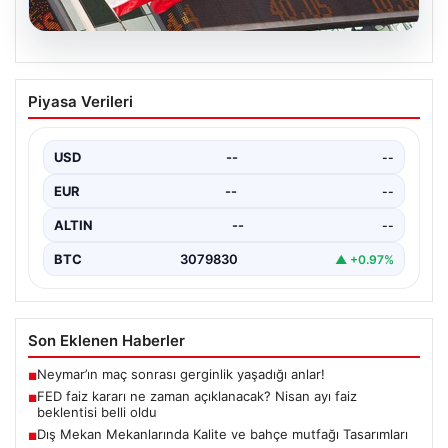
04.08.2026
FED faiz kararı ne zaman açıklanacak?
Piyasa Verileri
Nisan ayı faiz beklentisi belli oldu
USD
--
--
EUR
--
--
ALTIN
--
--
BTC
3079830
▲ +0.97%
Son Eklenen Haberler
Neymar’ın maç sonrası gerginlik yaşadığı anlar!
■
FED faiz kararı ne zaman açıklanacak? Nisan ayı faiz
■
beklentisi belli oldu
Dış Mekan Mekanlarında Kalite ve bahçe mutfağı Tasarımları
■