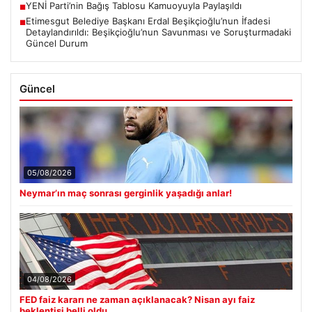
YENİ Parti’nin Bağış Tablosu Kamuoyuyla Paylaşıldı
■
Etimesgut Belediye Başkanı Erdal Beşikçioğlu’nun İfadesi
■
Detaylandırıldı: Beşikçioğlu’nun Savunması ve Soruşturmadaki
Güncel Durum
Güncel
05/08/2026
Neymar’ın maç sonrası gerginlik yaşadığı anlar!
04/08/2026
FED faiz kararı ne zaman açıklanacak? Nisan ayı faiz
beklentisi belli oldu