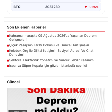
BTC
3087230
▼ -0.25%
Son Eklenen Haberler
Kahramanmaraş’ta 09 Ağustos 2026’da Yaşanan Deprem
■
Gelişmeleri
Çiçek Pasajı’nın Tarihi Dokusu ve Güncel Tartışmalar
■
Kelebek.Org İle Dijital İletişimin Seviyeli Adresi Ve Chat
■
Deneyimi
Sektörel Elektronik Yönetimi ve Sürdürülebilir Kazanım
■
İspanya Süper Kupa’sı için gözler İstanbul’a çevrildi
■
Güncel