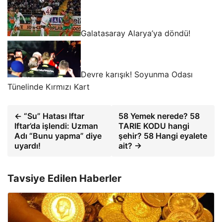
Galatasaray Alarya’ya döndü!
Devre karışık! Soyunma Odası
Tünelinde Kırmızı Kart
← “Su” Hatası Iftar
58 Yemek nerede? 58
Iftar’da işlendi: Uzman
TARIE KODU hangi
Adı “Bunu yapma” diye
şehir? 58 Hangi eyalete
uyardı!
ait? →
Tavsiye Edilen Haberler