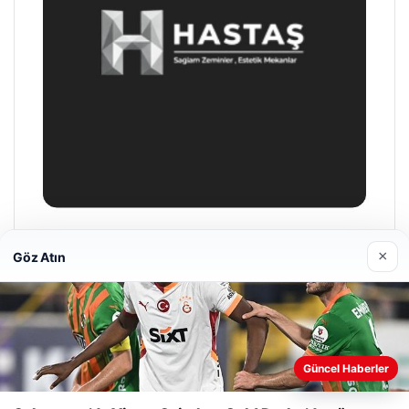
Enes Kaplan Avukatlık Bürosu
×
Göz Atın
28/04/2026
Web sitemizi nasıl kullandığınızı daha iyi anlayabilmek,
Güncel Haberler
deneyiminizi kişiselleştirmek ve geliştirmek amacıyla çerezler
kullanıyoruz.
Çerez Politikamız