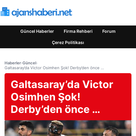
Güncel Haberler
Firma Rehberi
Forum
Çerez Politikası
Haberler
›
Güncel
›
Galtasaray’da Victor Osimhen Şok! Derby’den önce …
Galtasaray’da Victor
Osimhen Şok!
Derby’den önce …