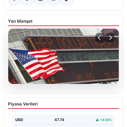
Yan Manşet
04.08.2026
FED faiz kararı ne zaman açıklanacak?
Piyasa Verileri
Nisan ayı faiz beklentisi belli oldu
USD
47.74
▲ +0.18%