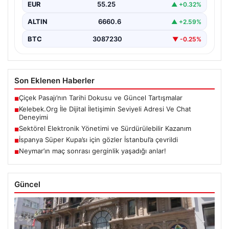
EUR
55.25
▲ +0.32%
ALTIN
6660.6
▲ +2.59%
BTC
3087230
▼ -0.25%
Son Eklenen Haberler
Çiçek Pasajı’nın Tarihi Dokusu ve Güncel Tartışmalar
■
Kelebek.Org İle Dijital İletişimin Seviyeli Adresi Ve Chat
■
Deneyimi
Sektörel Elektronik Yönetimi ve Sürdürülebilir Kazanım
■
İspanya Süper Kupa’sı için gözler İstanbul’a çevrildi
■
Neymar’ın maç sonrası gerginlik yaşadığı anlar!
■
Güncel