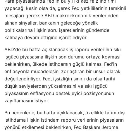
Para piyasalarında Fed'in bu yıl iki kez faiz indirimi
yapacağı kesin olsa da, gerek Fed yetkililerinin temkinli
mesajları gerekse ABD makroekonomik verilerinden
alınan sinyaller, bankanın geleceğe yönelik
politikalarına ilişkin soru işaretlerinin gündemde
kalmaya devam ettiğine işaret ediyor.
ABD'de bu hafta açıklanacak iş raporu verilerinin sıkı
işgücü piyasasına ilişkin son durumu ortaya koyması
beklenirken, ülkede istihdamın güçlü kalması Fed'in
enflasyonla mücadelesini zorlaştıran bir unsur olarak
değerlendiriliyor. Fed, işsizliğin sınırlı da olsa tarihi
düşük seviyelerden yükselmesini ve sıkı işgücü
piyasasının enflasyonu destekleyici pozisyonunun
zayıflamasını istiyor.
Bu nedenlerle, bu hafta açıklanacak, özellikle tarım dışı
istihdama ilişkin istihdam raporu verilerinin piyasaların
yönünü etkilemesi beklenirken, Fed Başkanı Jerome