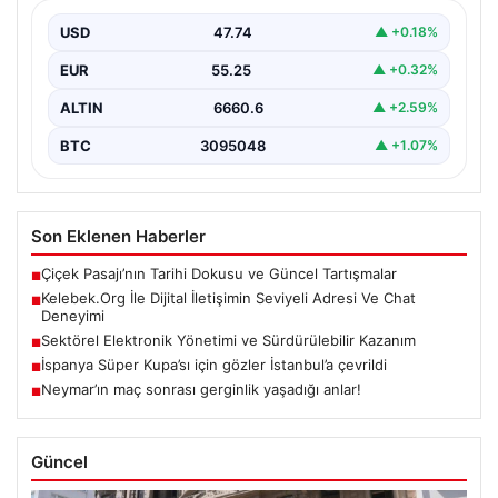
İnternet dünyasında bireylerin güvenli bir biçimde
irtibat kurması büyük bir önem taşımaktadır. Güncel
USD
47.74
▲ +0.18%
olarak…
EUR
55.25
▲ +0.32%
ALTIN
6660.6
▲ +2.59%
BTC
3095048
▲ +1.07%
Son Eklenen Haberler
Çiçek Pasajı’nın Tarihi Dokusu ve Güncel Tartışmalar
■
Kelebek.Org İle Dijital İletişimin Seviyeli Adresi Ve Chat
■
Deneyimi
Sektörel Elektronik Yönetimi ve Sürdürülebilir Kazanım
■
İspanya Süper Kupa’sı için gözler İstanbul’a çevrildi
■
Neymar’ın maç sonrası gerginlik yaşadığı anlar!
■
Güncel