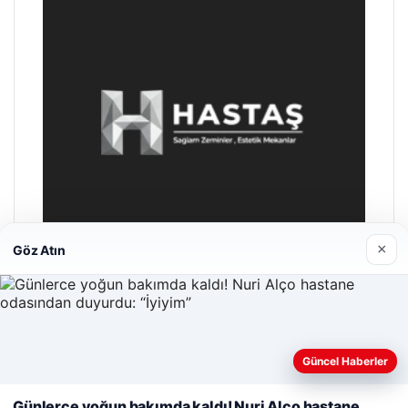
×
Göz Atın
Enes Kaplan Avukatlık Bürosu
28/04/2026
Güncel Haberler
Web sitemizi nasıl kullandığınızı daha iyi anlayabilmek,
deneyiminizi kişiselleştirmek ve geliştirmek amacıyla çerezler
Günlerce yoğun bakımda kaldı! Nuri Alço hastane