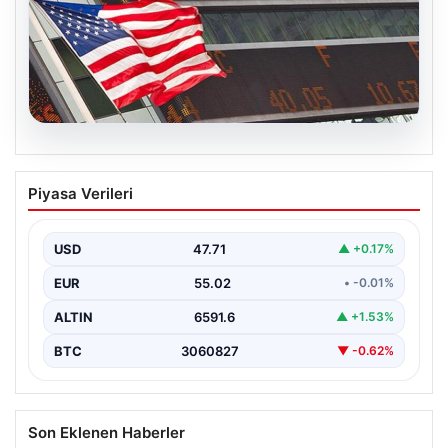
04.08.2026
FED faiz kararı ne zaman açıklanacak?
Piyasa Verileri
Nisan ayı faiz beklentisi belli oldu
USD
47.71
▲ +0.17%
EUR
55.02
• -0.01%
ALTIN
6591.6
▲ +1.53%
BTC
3060827
▼ -0.62%
Son Eklenen Haberler