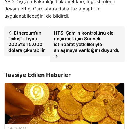
ABD Dışişleri Bakanlığı, hükümet karşıtı gösterilerin
devam ettiği Gürcistan’a daha fazla yaptırım
uygulanabileceğini de bildirdi.
← Ethereum’un
HTŞ, Şam’ın kontrolünü ele
“çıkış”ı, fiyatı
geçirmek için Suriyeli
2025’te 15.000
istihbarat yetkilileriyle
dolara çıkarabilir
anlaşmaya varıldığını duyurdu
→
Tavsiye Edilen Haberler
14/12/2025