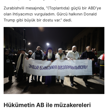
Zurabishvili mesajında, “(Toplantıda) güçlü bir ABD’ye
olan ihtiyacımızı vurguladım. Gürcü halkının Donald
Trump gibi büyük bir dostu var.” dedi.
Hükümetin AB ile müzakereleri