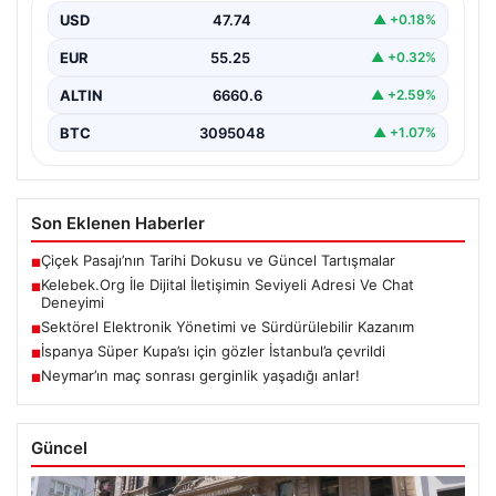
irtibat kurması büyük bir önem taşımaktadır. Güncel
USD
47.74
▲ +0.18%
olarak…
EUR
55.25
▲ +0.32%
ALTIN
6660.6
▲ +2.59%
BTC
3095048
▲ +1.07%
Son Eklenen Haberler
Çiçek Pasajı’nın Tarihi Dokusu ve Güncel Tartışmalar
■
Kelebek.Org İle Dijital İletişimin Seviyeli Adresi Ve Chat
■
Deneyimi
Sektörel Elektronik Yönetimi ve Sürdürülebilir Kazanım
■
İspanya Süper Kupa’sı için gözler İstanbul’a çevrildi
■
Neymar’ın maç sonrası gerginlik yaşadığı anlar!
■
Güncel