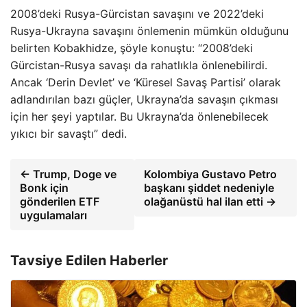
2008’deki Rusya-Gürcistan savaşını ve 2022’deki
Rusya-Ukrayna savaşını önlemenin mümkün olduğunu
belirten Kobakhidze, şöyle konuştu: “2008’deki
Gürcistan-Rusya savaşı da rahatlıkla önlenebilirdi.
Ancak ‘Derin Devlet’ ve ‘Küresel Savaş Partisi’ olarak
adlandırılan bazı güçler, Ukrayna’da savaşın çıkması
için her şeyi yaptılar. Bu Ukrayna’da önlenebilecek
yıkıcı bir savaştı” dedi.
← Trump, Doge ve
Kolombiya Gustavo Petro
Bonk için
başkanı şiddet nedeniyle
gönderilen ETF
olağanüstü hal ilan etti →
uygulamaları
Tavsiye Edilen Haberler