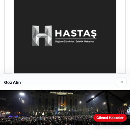
×
Göz Atın
Enes Kaplan Avukatlık Bürosu
28/04/2026
Web sitemizi nasıl kullandığınızı daha iyi anlayabilmek,
Güncel Haberler
deneyiminizi kişiselleştirmek ve geliştirmek amacıyla çerezler
kullanıyoruz.
Çerez Politikamız