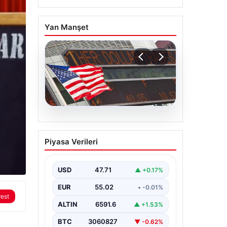
Yan Manşet
04.08.2026
FED faiz kararı ne zaman
Piyasa Verileri
açıklanacak? Nisan ayı
faiz beklentisi belli oldu
USD
47.71
▲ +0.17%
EUR
55.02
• -0.01%
rest
ALTIN
6591.6
▲ +1.53%
BTC
3060827
▼ -0.62%