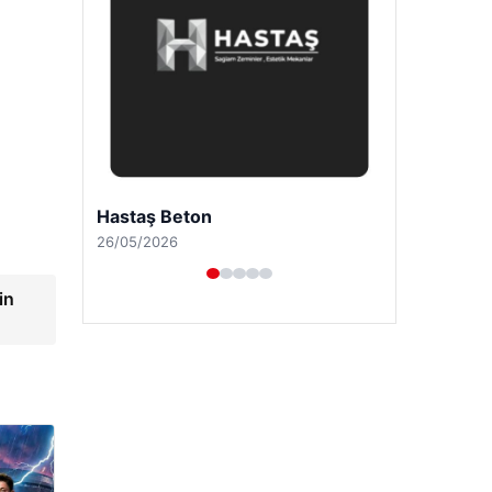
Enes Kaplan Avukatlık Bürosu
28/04/2026
in