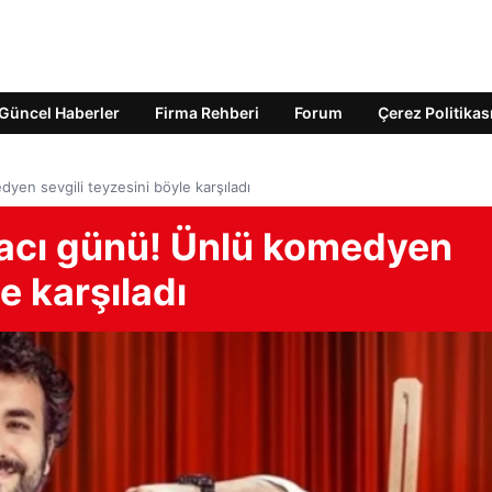
Güncel Haberler
Firma Rehberi
Forum
Çerez Politikas
yen sevgili teyzesini böyle karşıladı
acı günü! Ünlü komedyen
e karşıladı