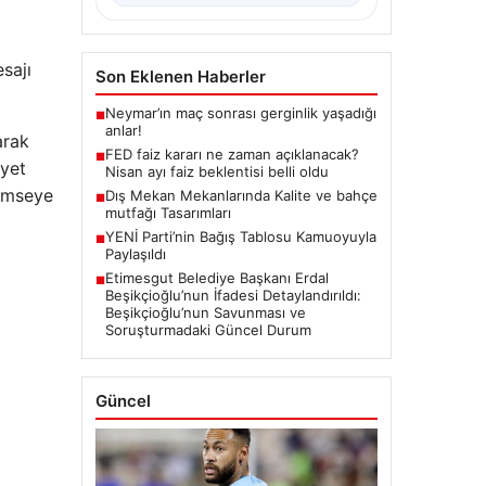
sajı
Son Eklenen Haberler
Neymar’ın maç sonrası gerginlik yaşadığı
■
anlar!
arak
FED faiz kararı ne zaman açıklanacak?
■
ayet
Nisan ayı faiz beklentisi belli oldu
kimseye
Dış Mekan Mekanlarında Kalite ve bahçe
■
mutfağı Tasarımları
YENİ Parti’nin Bağış Tablosu Kamuoyuyla
■
Paylaşıldı
Etimesgut Belediye Başkanı Erdal
■
Beşikçioğlu’nun İfadesi Detaylandırıldı:
Beşikçioğlu’nun Savunması ve
Soruşturmadaki Güncel Durum
Güncel