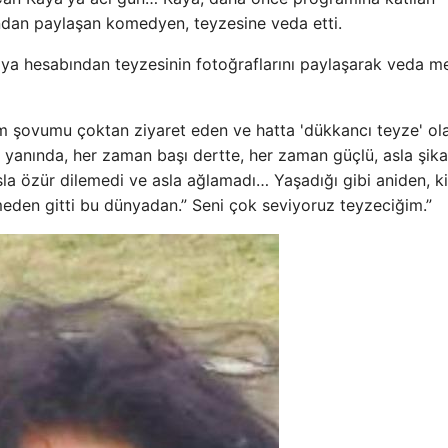
ından paylaşan komedyen, teyzesine veda etti.
a hesabından teyzesinin fotoğraflarını paylaşarak veda me
m şovumu çoktan ziyaret eden ve hatta 'dükkancı teyze' ol
n yanında, her zaman başı dertte, her zaman güçlü, asla şik
asla özür dilemedi ve asla ağlamadı… Yaşadığı gibi aniden, 
eden gitti bu dünyadan.” Seni çok seviyoruz teyzeciğim.”