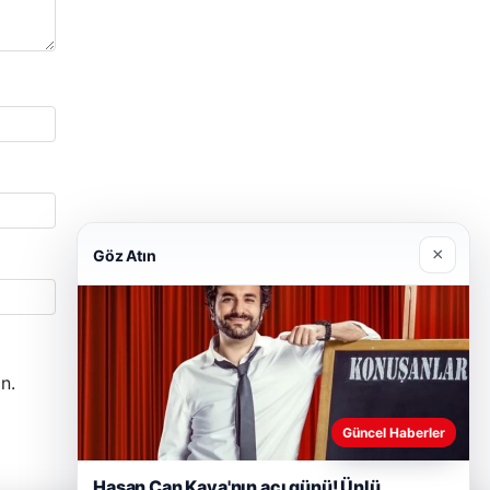
×
Göz Atın
n.
Güncel Haberler
Hasan Can Kaya'nın acı günü! Ünlü