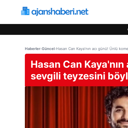
Haberler
›
Güncel
›
Hasan Can Kaya'nın acı günü! Ünlü komed
Hasan Can Kaya'nın 
sevgili teyzesini böyl