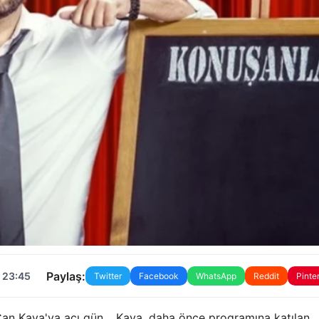
Paylaş:
 23:45
Twitter
Facebook
WhatsApp
Reddit
Pinte
an Kaya'ya acı gün… Kaya, daha önce programına katılan