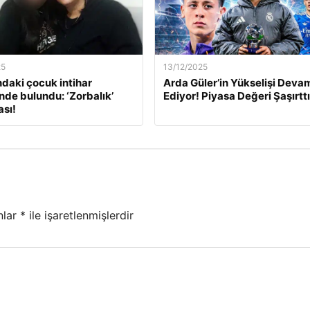
25
13/12/2025
ndaki çocuk intihar
Arda Güler’in Yükselişi Deva
inde bulundu: ‘Zorbalık’
Ediyor! Piyasa Değeri Şaşırttı
sı!
nlar
*
ile işaretlenmişlerdir