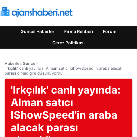
Güncel Haberler
Firma Rehberi
Forum
Çerez Politikası
Haberler
›
Güncel
›
'Irkçılık' canlı yayında: Alman satıcı IShowSpeed'in araba alacak
parası olmadığını düşünüyordu
'Irkçılık' canlı yayında:
Alman satıcı
IShowSpeed'in araba
alacak parası