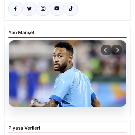
Yan Manşet
05.08.2026
Neymar’ın maç sonrası gerginlik
Piyasa Verileri
yaşadığı anlar!