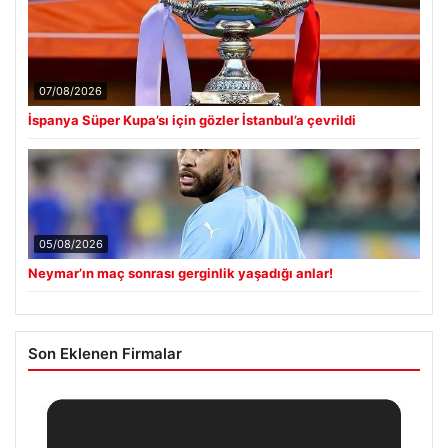
07/08/2026
İspanya Süper Kupa’sı için gözler İstanbul’a çevrildi
05/08/2026
Neymar’ın maç sonrası gerginlik yaşadığı anlar!
Son Eklenen Firmalar