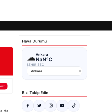
ı
Hava Durumu
☁
Ankara
NaN°C
ŞEHIR SEÇ
rest
Bizi Takip Edin
ha da