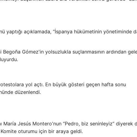
ü yaptığı açıklamada, “İspanya hükümetinin yönetiminde 
i Begoña Gómez'in yolsuzlukla suçlanmasının ardından gel
duyurdu.
protestolara yol açtı. En büyük gösteri geçen hafta sonu
önünde düzenlendi.
anı María Jesús Montero'nun “Pedro, biz seninleyiz” diyerek 
l Komite oturumu için bir araya geldi.