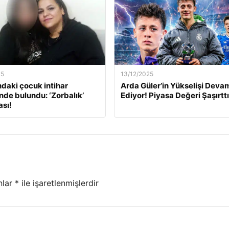
25
13/12/2025
ndaki çocuk intihar
Arda Güler’in Yükselişi Deva
inde bulundu: ‘Zorbalık’
Ediyor! Piyasa Değeri Şaşırttı
sı!
nlar
*
ile işaretlenmişlerdir