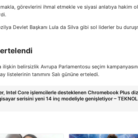
akla, görevlerini ihmal etmekle ve siyasi anlatıya hakim 
di.
lya Devlet Başkanı Lula da Silva gibi sol liderler bu duru
 ertelendi
 ilişkin belirsizlik Avrupa Parlamentosu seçim kampanyasın
 listelerinin tanımını Salı gününe erteledi.
r, Intel Core işlemcilerle desteklenen Chromebook Plus di
gisayar serisini yeni 14 inç modeliyle genişletiyor – TEKNO