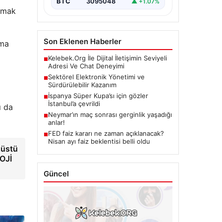
BTC
3095048
▲ +1.07%
olmak
Son Eklenen Haberler
şma
Kelebek.Org İle Dijital İletişimin Seviyeli
■
Adresi Ve Chat Deneyimi
Sektörel Elektronik Yönetimi ve
■
Sürdürülebilir Kazanım
İspanya Süper Kupa’sı için gözler
■
İstanbul’a çevrildi
ı da
Neymar’ın maç sonrası gerginlik yaşadığı
■
anlar!
FED faiz kararı ne zaman açıklanacak?
■
Nisan ayı faiz beklentisi belli oldu
züstü
LOJİ
Güncel