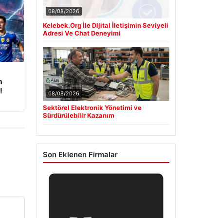
08/08/2026
Kelebek.Org İle Dijital İletişimin Seviyeli
Adresi Ve Chat Deneyimi
m
!
08/08/2026
Sektörel Elektronik Yönetimi ve
Sürdürülebilir Kazanım
Son Eklenen Firmalar