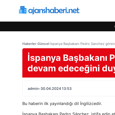
Haberler
›
Güncel
›
İspanya Başbakanı Pedro Sanchez göre
İspanya Başbakanı 
devam edeceğini du
admin
•
30.04.2024 13:53
Bu haberin ilk yayınlandığı dil İngilizcedir.
İspanya Başbakanı Pedro Sánchez, istifa edip