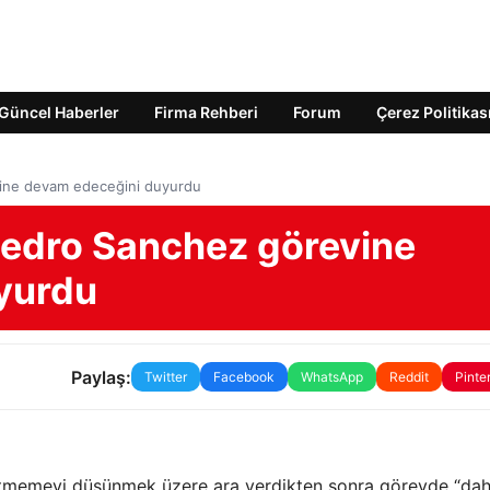
Güncel Haberler
Firma Rehberi
Forum
Çerez Politikas
vine devam edeceğini duyurdu
Pedro Sanchez görevine
yurdu
Paylaş:
Twitter
Facebook
WhatsApp
Reddit
Pinte
 etmemeyi düşünmek üzere ara verdikten sonra görevde “da