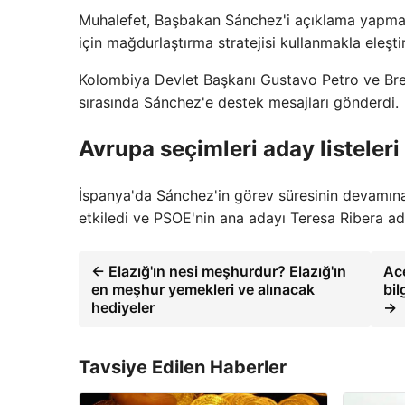
Muhalefet, Başbakan Sánchez'i açıklama yapmam
için mağdurlaştırma stratejisi kullanmakla eleştir
Kolombiya Devlet Başkanı Gustavo Petro ve Brezi
sırasında Sánchez'e destek mesajları gönderdi.
Avrupa seçimleri aday listeleri
İspanya'da Sánchez'in görev süresinin devamına
etkiledi ve PSOE'nin ana adayı Teresa Ribera aday
← Elazığ'ın nesi meşhurdur? Elazığ'ın
Ace
en meşhur yemekleri ve alınacak
bil
hediyeler
→
Tavsiye Edilen Haberler