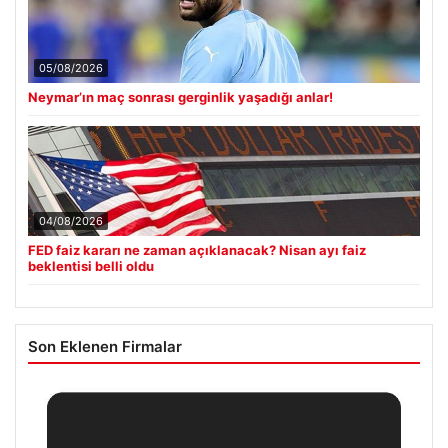
05/08/2026
Neymar’ın maç sonrası gerginlik yaşadığı anlar!
04/08/2026
FED faiz kararı ne zaman açıklanacak? Nisan ayı faiz
beklentisi belli oldu
Son Eklenen Firmalar