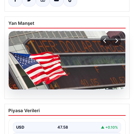
Yan Manşet
04.08.2026
FED faiz kararı ne zaman açıklanacak?
Piyasa Verileri
Nisan ayı faiz beklentisi belli oldu
USD
47.58
▲ +0.10%