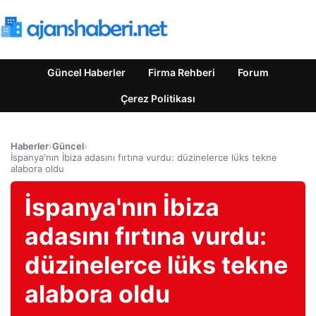
Güncel Haberler
Firma Rehberi
Forum
Çerez Politikası
Haberler
›
Güncel
›
İspanya'nın İbiza adasını fırtına vurdu: düzinelerce lüks tekne
alabora oldu
İspanya'nın İbiza
adasını fırtına vurdu:
düzinelerce lüks tekne
alabora oldu