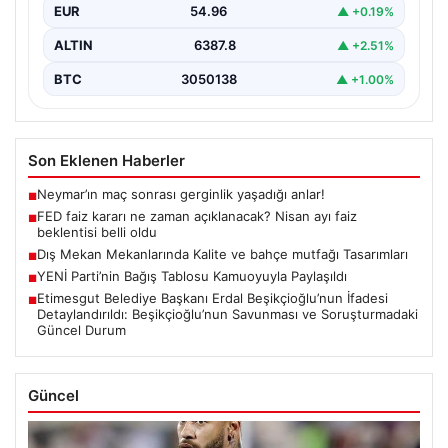
EUR
54.96
▲ +0.19%
ALTIN
6387.8
▲ +2.51%
BTC
3050138
▲ +1.00%
Son Eklenen Haberler
Neymar’ın maç sonrası gerginlik yaşadığı anlar!
■
FED faiz kararı ne zaman açıklanacak? Nisan ayı faiz
■
beklentisi belli oldu
Dış Mekan Mekanlarında Kalite ve bahçe mutfağı Tasarımları
■
YENİ Parti’nin Bağış Tablosu Kamuoyuyla Paylaşıldı
■
Etimesgut Belediye Başkanı Erdal Beşikçioğlu’nun İfadesi
■
Detaylandırıldı: Beşikçioğlu’nun Savunması ve Soruşturmadaki
Güncel Durum
Güncel